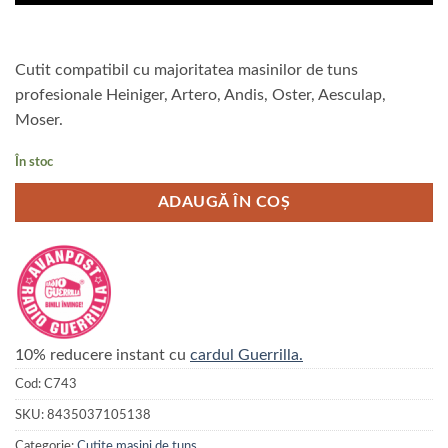
Cutit compatibil cu majoritatea masinilor de tuns
profesionale Heiniger, Artero, Andis, Oster, Aesculap,
Moser.
În stoc
ADAUGĂ ÎN COȘ
10% reducere instant cu
cardul Guerrilla.
Cod:
C743
SKU:
8435037105138
Categorie:
Cutite masini de tuns