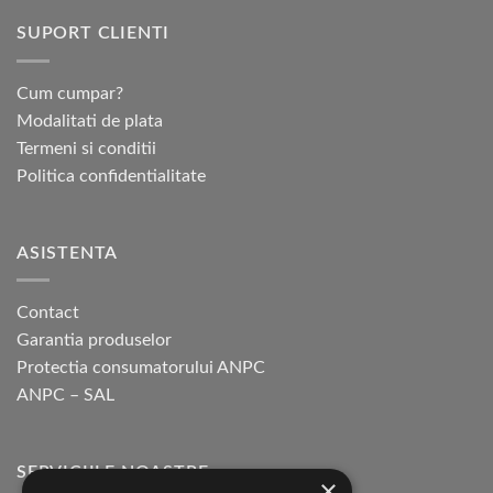
SUPORT CLIENTI
Cum cumpar?
Modalitati de plata
Termeni si conditii
Politica confidentialitate
ASISTENTA
Contact
Garantia produselor
Protectia consumatorului ANPC
ANPC – SAL
SERVICIILE NOASTRE
×