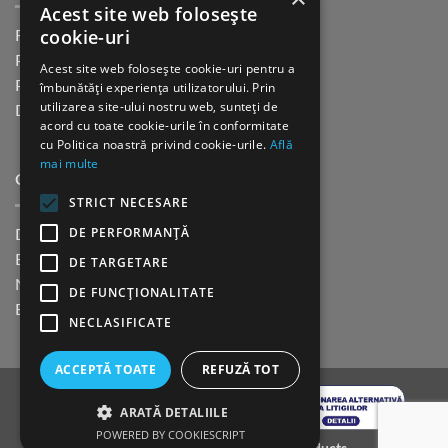
Acest site web folosește
cookie-uri
Returnare in 30 de zile
Plata cu cardul Guerrilla
Acest site web folosește cookie-uri pentru a
Plata in rate fara dobanda
îmbunătăți experiența utilizatorului. Prin
utilizarea site-ului nostru web, sunteți de
Distributie sau profesionisti
acord cu toate cookie-urile în conformitate
cu Politica noastră privind cookie-urile.
Află
mai multe
CINE SUNTEM?
STRICT NECESARE
DE PERFORMANȚĂ
Despre noi
Blog
DE TARGETARE
Newsletter
DE FUNCŢIONALITATE
Evenimente
NECLASIFICATE
ACCEPTĂ TOATE
REFUZĂ TOT
ARATĂ DETALIILE
POWERED BY COOKIESCRIPT