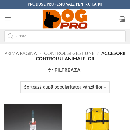
Skip
PRODUSE PROFESIONALE PENTRU CAINI
to
content
Products
search
PRIMA PAGINĂ
/
CONTROL SI GESTIUNE
/
ACCESORII
CONTROLUL ANIMALELOR
FILTREAZĂ