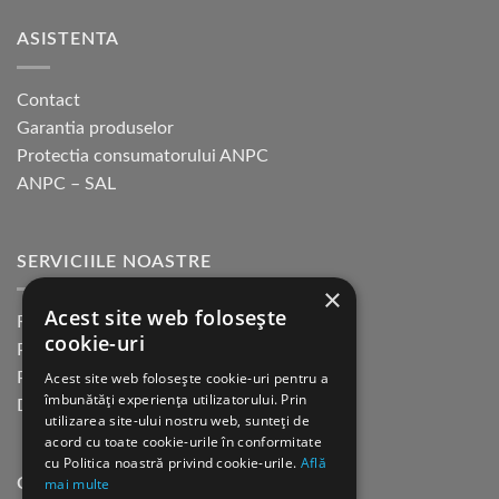
ASISTENTA
Contact
Garantia produselor
Protectia consumatorului ANPC
ANPC – SAL
SERVICIILE NOASTRE
×
Acest site web folosește
Returnare in 30 de zile
cookie-uri
Plata cu cardul Guerrilla
Acest site web folosește cookie-uri pentru a
Plata in rate fara dobanda
îmbunătăți experiența utilizatorului. Prin
Distributie sau profesionisti
utilizarea site-ului nostru web, sunteți de
acord cu toate cookie-urile în conformitate
cu Politica noastră privind cookie-urile.
Află
mai multe
CINE SUNTEM?