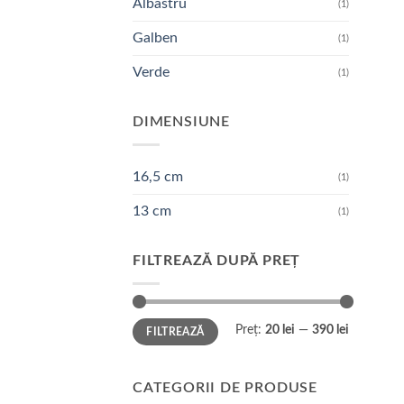
Albastru
(1)
Galben
(1)
Verde
(1)
DIMENSIUNE
16,5 cm
(1)
13 cm
(1)
FILTREAZĂ DUPĂ PREȚ
Preț
Preț
Preț:
20 lei
—
390 lei
FILTREAZĂ
minim
maxim
CATEGORII DE PRODUSE