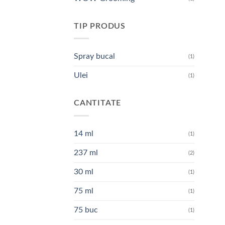
TIP PRODUS
Spray bucal
(1)
Ulei
(1)
CANTITATE
14 ml
(1)
237 ml
(2)
30 ml
(1)
75 ml
(1)
75 buc
(1)