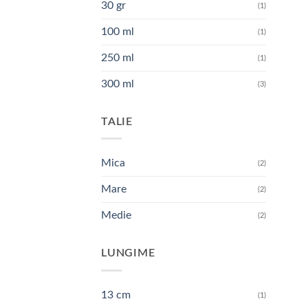
30 gr
(1)
100 ml
(1)
250 ml
(1)
300 ml
(3)
TALIE
Mica
(2)
Mare
(2)
Medie
(2)
LUNGIME
13 cm
(1)