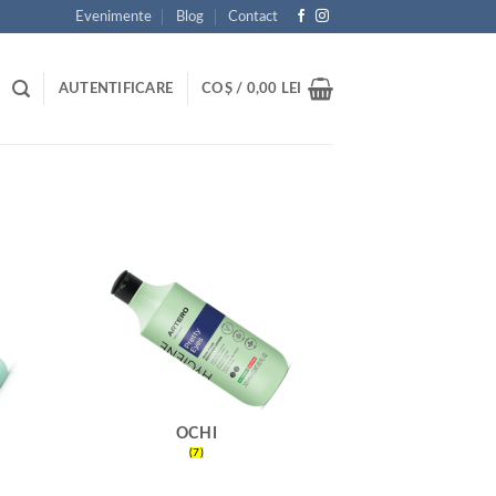
Evenimente
Blog
Contact
AUTENTIFICARE
COȘ /
0,00
LEI
OCHI
(7)