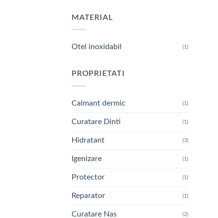
MATERIAL
Otel inoxidabil
(1)
PROPRIETATI
Calmant dermic
(1)
Curatare Dinti
(1)
Hidratant
(3)
Igenizare
(1)
Protector
(1)
Reparator
(1)
Curatare Nas
(2)