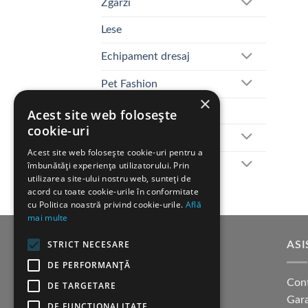
Zgarzi
Lese
Echipament dresaj
Pet Fashion
×
Deco
Acest site web folosește
cookie-uri
Control si gestiune
Acest site web folosește cookie-uri pentru a
Zgarzi electronice
îmbunătăți experiența utilizatorului. Prin
utilizarea site-ului nostru web, sunteți de
acord cu toate cookie-urile în conformitate
cu Politica noastră privind cookie-urile.
Află
mai multe
STRICT NECESARE
SUPORT CLIENTI
ASI
DE PERFORMANȚĂ
Cum cumpar?
Con
DE TARGETARE
Modalitati de plata
Gara
DE FUNCŢIONALITATE