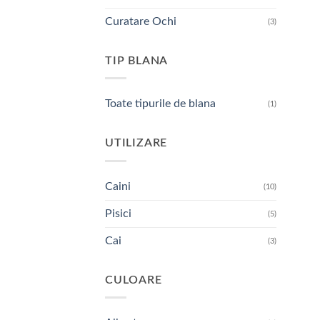
Curatare Ochi
(3)
TIP BLANA
Toate tipurile de blana
(1)
UTILIZARE
Caini
(10)
Pisici
(5)
Cai
(3)
CULOARE