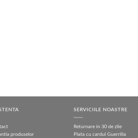
STENTA
SERVICIILE NOASTRE
tact
Returnare in 30 de zile
ntia produselor
Plata cu cardul Guerrilla