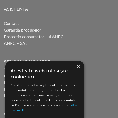
ASISTENTA
Contact
Garantia produselor
Protectia consumatorului ANPC
ANPC – SAL
SERVICIILE NOASTRE
×
Acest site web folosește
cookie-uri
Returnare in 30 de zile
Plata cu cardul Guerrilla
Acest site web folosește cookie-uri pentru a
Plata in rate fara dobanda
îmbunătăți experiența utilizatorului. Prin
utilizarea site-ului nostru web, sunteți de
Distributie sau profesionisti
acord cu toate cookie-urile în conformitate
cu Politica noastră privind cookie-urile.
Află
mai multe
CINE SUNTEM?