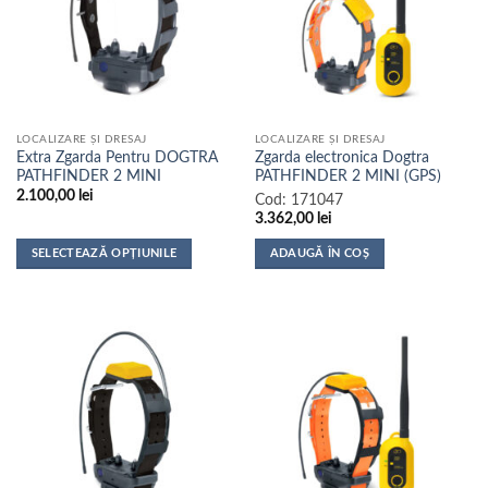
LOCALIZARE ȘI DRESAJ
LOCALIZARE ȘI DRESAJ
Extra Zgarda Pentru DOGTRA
Zgarda electronica Dogtra
PATHFINDER 2 MINI
PATHFINDER 2 MINI (GPS)
2.100,00
lei
Cod:
171047
3.362,00
lei
SELECTEAZĂ OPȚIUNILE
ADAUGĂ ÎN COȘ
Acest
produs
are
mai
multe
variații.
Opțiunile
pot
fi
alese