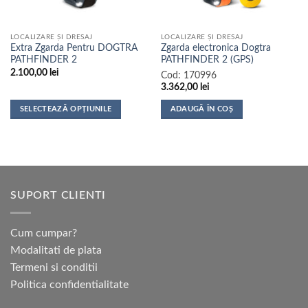
în
pagina
LOCALIZARE ȘI DRESAJ
LOCALIZARE ȘI DRESAJ
produsului.
Extra Zgarda Pentru DOGTRA
Zgarda electronica Dogtra
PATHFINDER 2
PATHFINDER 2 (GPS)
2.100,00
lei
Cod:
170996
3.362,00
lei
SELECTEAZĂ OPȚIUNILE
ADAUGĂ ÎN COȘ
Acest
produs
are
mai
multe
SUPORT CLIENTI
variații.
Opțiunile
pot
Cum cumpar?
fi
Modalitati de plata
alese
Termeni si conditii
în
pagina
Politica confidentialitate
produsului.