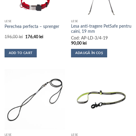
alese
alese
în
în
pagina
pagina
LESE
LESE
produsului.
produsului.
Lesa anti-tragere PetSafe pentru
Perechea perfecta – sprenger
caini, 19 mm
Prețul
Prețul
196,00
lei
176,40
lei
Cod:
AP-LD-3/4-19
inițial
curent
90,00
lei
a
este:
fost:
176,40 lei.
196,00 lei.
ADD TO CART
ADAUGĂ ÎN COȘ
LESE
LESE