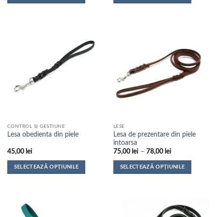
până
Acest
Acest
la
produs
produs
155,00 lei
are
are
mai
mai
multe
multe
variații.
variații.
Opțiunile
Opțiunile
pot
pot
fi
fi
alese
alese
în
în
pagina
pagina
CONTROL SI GESTIUNE
LESE
produsului.
produsului.
Lesa de prezentare din piele
Lesa obedienta din piele
intoarsa
Interval
45,00
lei
75,00
lei
–
78,00
lei
de
prețuri:
SELECTEAZĂ OPȚIUNILE
SELECTEAZĂ OPȚIUNILE
75,00 lei
până
Acest
Acest
la
produs
produs
78,00 lei
are
are
mai
mai