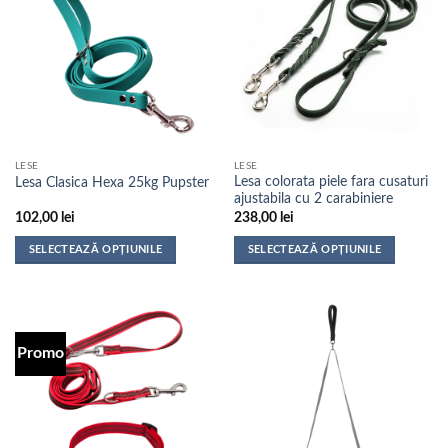
multe
multe
variații.
variații.
Opțiunile
Opțiunile
pot
pot
fi
fi
alese
alese
în
în
pagina
pagina
LESE
LESE
produsului.
produsului.
Lesa colorata piele fara cusaturi
Lesa Clasica Hexa 25kg Pupster
ajustabila cu 2 carabiniere
102,00
lei
238,00
lei
SELECTEAZĂ OPȚIUNILE
SELECTEAZĂ OPȚIUNILE
Acest
Acest
produs
produs
are
are
mai
mai
Promo
multe
multe
variații.
variații.
Opțiunile
Opțiunile
pot
pot
fi
fi