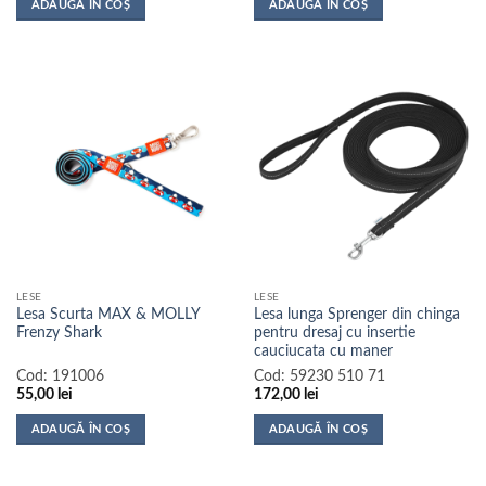
ADAUGĂ ÎN COȘ
ADAUGĂ ÎN COȘ
LESE
LESE
Lesa Scurta MAX & MOLLY
Lesa lunga Sprenger din chinga
Frenzy Shark
pentru dresaj cu insertie
cauciucata cu maner
Cod:
191006
Cod:
59230 510 71
55,00
lei
172,00
lei
ADAUGĂ ÎN COȘ
ADAUGĂ ÎN COȘ