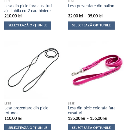
LESE
LESE
produsului.
produsului.
Lesa din piele fara cusaturi
Lesa prezentare din nailon
ajustabila cu 2 carabiniere
Interval
210,00
lei
32,00
lei
–
35,00
lei
de
prețuri:
SELECTEAZĂ OPȚIUNILE
SELECTEAZĂ OPȚIUNILE
32,00 lei
până
Acest
Acest
la
produs
produs
35,00 lei
are
are
mai
mai
multe
multe
variații.
variații.
Opțiunile
Opțiunile
pot
pot
fi
fi
alese
alese
în
în
pagina
pagina
LESE
LESE
produsului.
produsului.
Lesa prezentare din piele
Lesa din piele colorata fara
rotunda
cusaturi
Interval
110,00
lei
135,00
lei
–
155,00
lei
de
prețuri:
SELECTEAZĂ OPȚIUNILE
SELECTEAZĂ OPȚIUNILE
135,00 lei