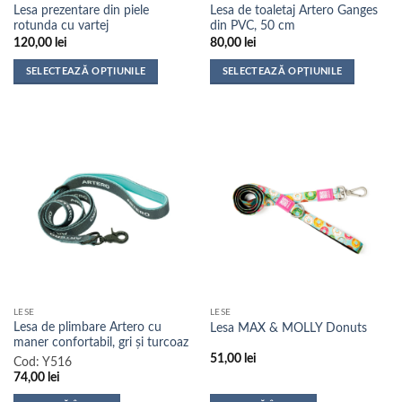
Lesa prezentare din piele
Lesa de toaletaj Artero Ganges
rotunda cu vartej
din PVC, 50 cm
120,00
lei
80,00
lei
SELECTEAZĂ OPȚIUNILE
SELECTEAZĂ OPȚIUNILE
Acest
Acest
produs
produs
are
are
mai
mai
multe
multe
variații.
variații.
Opțiunile
Opțiunile
pot
pot
fi
fi
alese
alese
în
în
pagina
pagina
LESE
LESE
produsului.
produsului.
Lesa de plimbare Artero cu
Lesa MAX & MOLLY Donuts
maner confortabil, gri și turcoaz
51,00
lei
Cod:
Y516
74,00
lei