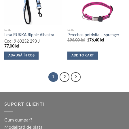
pot
fi
alese
în
pagina
LESE
LESE
produsului.
Lesa RUKKA Ripple Albastra
Perechea potrivita – sprenger
Prețul
Prețul
196,00
lei
176,40
lei
Cod:
9 60232 293 J
inițial
curent
77,00
lei
a
este:
fost:
176,40 lei.
196,00 lei.
ADAUGĂ ÎN COȘ
ADD TO CART
1
2
SUPORT CLIENTI
Cum cumpar?
Modalitati de plata