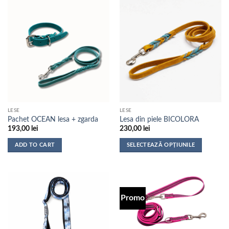
LESE
LESE
Pachet OCEAN lesa + zgarda
Lesa din piele BICOLORA
193,00
lei
230,00
lei
ADD TO CART
SELECTEAZĂ OPȚIUNILE
Acest
produs
are
mai
Promo
multe
variații.
Opțiunile