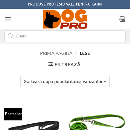
Skip
PRODUSE PROFESIONALE PENTRU CAINI
to
content
Products
search
PRIMA PAGINĂ
/
LESE
FILTREAZĂ
Bestseller