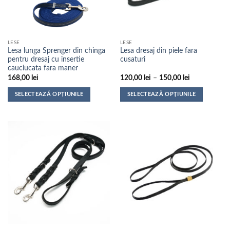
fi
fi
alese
alese
în
în
pagina
pagina
LESE
LESE
produsului.
produsului.
Lesa lunga Sprenger din chinga
Lesa dresaj din piele fara
pentru dresaj cu insertie
cusaturi
cauciucata fara maner
Interval
168,00
lei
120,00
lei
–
150,00
lei
de
prețuri:
SELECTEAZĂ OPȚIUNILE
SELECTEAZĂ OPȚIUNILE
120,00 lei
până
Acest
Acest
la
produs
produs
150,00 lei
are
are
mai
mai
multe
multe
variații.
variații.
Opțiunile
Opțiunile
pot
pot
fi
fi
alese
alese
în
în
pagina
pagina