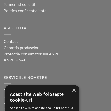
Termeni si conditii
Politica confidentialitate
ASISTENTA
Contact
Garantia produselor
Protectia consumatorului ANPC
ANPC – SAL
SERVICIILE NOASTRE
×
Returnare in 30 de zile
Acest site web folosește
Plata cu cardul Guerrilla
cookie-uri
Plata in rate fara dobanda
Acest site web folosește cookie-uri pentru a
Distributie sau profesionisti