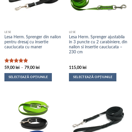
LESE
LESE
Lesa Herm. Sprenger din nailon
Lesa Herm. Sprenger ajustabila
pentru dresaj cu insertie
in 3 puncte cu 2 carabiniere, din
cauciucata cu maner
nailon si insertie cauciucata –
230 cm
Evaluat la
Interval
59,00
lei
–
79,00
lei
115,00
lei
de
5
din 5
prețuri:
SELECTEAZĂ OPȚIUNILE
SELECTEAZĂ OPȚIUNILE
59,00 lei
până
Acest
Acest
la
produs
produs
79,00 lei
are
are
mai
mai
multe
multe
variații.
variații.
Opțiunile
Opțiunile
pot
pot