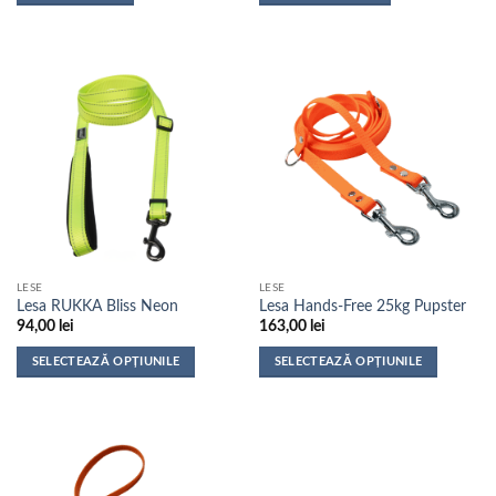
LESE
LESE
Lesa RUKKA Bliss Neon
Lesa Hands-Free 25kg Pupster
94,00
lei
163,00
lei
SELECTEAZĂ OPȚIUNILE
SELECTEAZĂ OPȚIUNILE
Acest
Acest
produs
produs
are
are
mai
mai
multe
multe