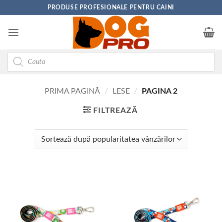
Skip
PRODUSE PROFESIONALE PENTRU CAINI
to
content
Products
search
PRIMA PAGINĂ
/
LESE
/
PAGINA 2
FILTREAZĂ