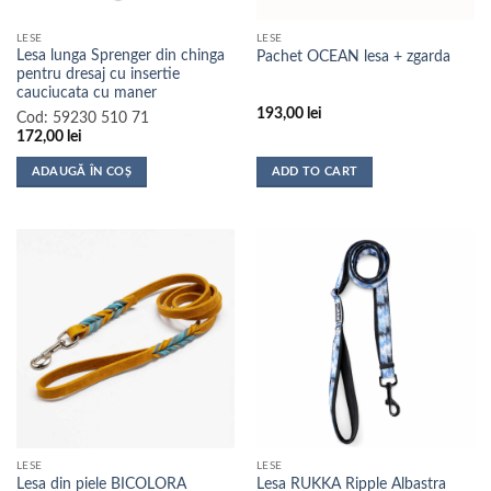
LESE
LESE
Lesa lunga Sprenger din chinga
Pachet OCEAN lesa + zgarda
pentru dresaj cu insertie
cauciucata cu maner
193,00
lei
Cod:
59230 510 71
172,00
lei
ADAUGĂ ÎN COȘ
ADD TO CART
LESE
LESE
Lesa din piele BICOLORA
Lesa RUKKA Ripple Albastra