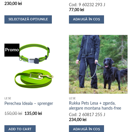
230,00
lei
Cod:
9 60232 293 J
77,00
lei
SELECTEAZĂ OPȚIUNILE
ADAUGĂ ÎN COȘ
Acest
produs
are
mai
Promo
multe
variații.
Opțiunile
pot
fi
alese
în
pagina
LESE
LESE
produsului.
Rukka Pets Lesa + zgarda,
Perechea Ideala – sprenger
alergare montana hands-free
Prețul
Prețul
150,00
lei
135,00
lei
Cod:
2 60817 255 J
inițial
curent
234,00
lei
a
este:
fost:
135,00 lei.
150,00 lei.
ADD TO CART
ADAUGĂ ÎN COȘ