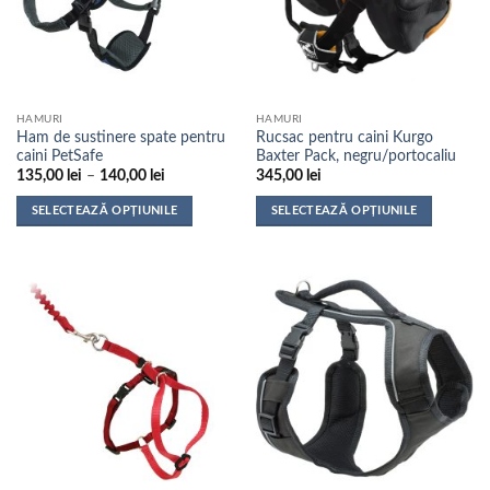
HAMURI
HAMURI
Ham de sustinere spate pentru
Rucsac pentru caini Kurgo
caini PetSafe
Baxter Pack, negru/portocaliu
Interval
135,00
lei
–
140,00
lei
345,00
lei
de
prețuri:
SELECTEAZĂ OPȚIUNILE
SELECTEAZĂ OPȚIUNILE
135,00 lei
până
Acest
Acest
la
produs
produs
140,00 lei
are
are
mai
mai
multe
multe
variații.
variații.
Opțiunile
Opțiunile
pot
pot
fi
fi
alese
alese
în
în
pagina
pagina