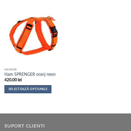
produs
are
mai
multe
variații.
Opțiunile
pot
fi
alese
în
pagina
HAMURI
produsului.
Ham SPRENGER oranj neon
420,00
lei
SELECTEAZĂ OPȚIUNILE
Acest
produs
are
mai
multe
SUPORT CLIENTI
variații.