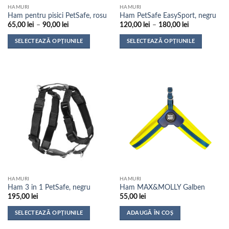
HAMURI
HAMURI
produsului.
produsului.
Ham pentru pisici PetSafe, rosu
Ham PetSafe EasySport, negru
Interval
Interval
65,00
lei
–
90,00
lei
120,00
lei
–
180,00
lei
de
de
prețuri:
prețuri:
SELECTEAZĂ OPȚIUNILE
SELECTEAZĂ OPȚIUNILE
65,00 lei
120,00 lei
până
până
Acest
Acest
la
la
produs
produs
90,00 lei
180,00 lei
are
are
mai
mai
multe
multe
variații.
variații.
Opțiunile
Opțiunile
pot
pot
fi
fi
alese
alese
în
în
pagina
pagina
HAMURI
HAMURI
produsului.
produsului.
Ham 3 in 1 PetSafe, negru
Ham MAX&MOLLY Galben
195,00
lei
55,00
lei
SELECTEAZĂ OPȚIUNILE
ADAUGĂ ÎN COȘ
Acest