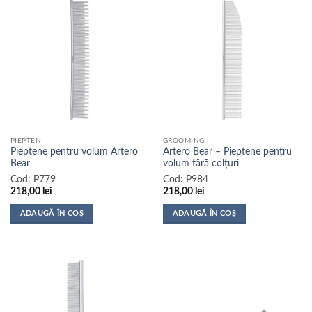
PIEPTENI
GROOMING
Pieptene pentru volum Artero
Artero Bear – Pieptene pentru
Bear
volum fără colțuri
Cod:
P779
Cod:
P984
218,00
lei
218,00
lei
ADAUGĂ ÎN COȘ
ADAUGĂ ÎN COȘ