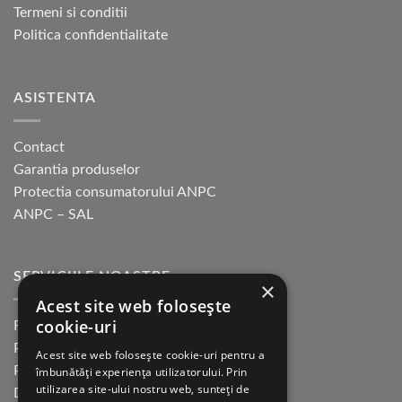
Termeni si conditii
Politica confidentialitate
ASISTENTA
Contact
Garantia produselor
Protectia consumatorului ANPC
ANPC – SAL
SERVICIILE NOASTRE
×
Acest site web folosește
cookie-uri
Returnare in 30 de zile
Plata cu cardul Guerrilla
Acest site web folosește cookie-uri pentru a
Plata in rate fara dobanda
îmbunătăți experiența utilizatorului. Prin
utilizarea site-ului nostru web, sunteți de
Distributie sau profesionisti