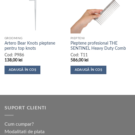
GROOMING
PIEPTENI
Artero Bear Knots pieptene
Pieptene profesional THE
pentru top knots
SENTINEL Heavy Duty Comb
Cod:
P986
Cod:
T11
138,00
lei
586,00
lei
ADAUGĂ ÎN COȘ
ADAUGĂ ÎN COȘ
SUPORT CLIENTI
Cum cumpar?
Modalitati de plata