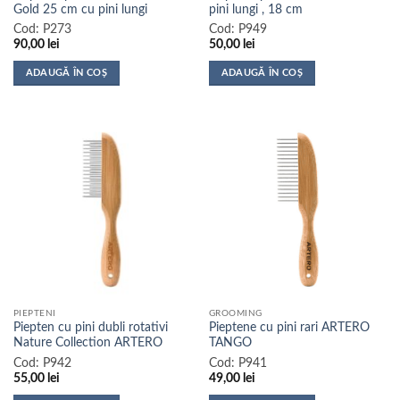
Gold 25 cm cu pini lungi
pini lungi , 18 cm
Cod:
P273
Cod:
P949
90,00
lei
50,00
lei
ADAUGĂ ÎN COȘ
ADAUGĂ ÎN COȘ
PIEPTENI
GROOMING
Piepten cu pini dubli rotativi
Pieptene cu pini rari ARTERO
Nature Collection ARTERO
TANGO
Cod:
P942
Cod:
P941
55,00
lei
49,00
lei