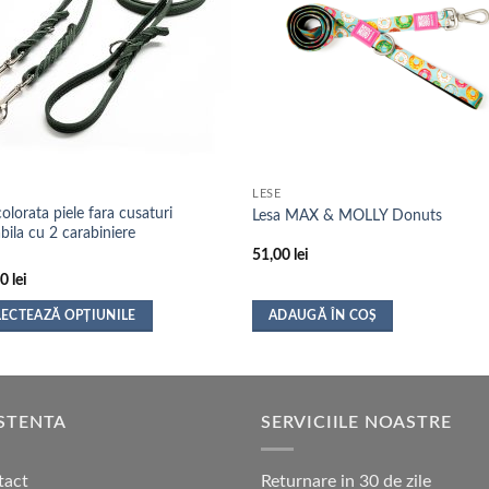
LESE
colorata piele fara cusaturi
Lesa MAX & MOLLY Donuts
abila cu 2 carabiniere
51,00
lei
00
lei
LECTEAZĂ OPȚIUNILE
ADAUGĂ ÎN COȘ
s
STENTA
SERVICIILE NOASTRE
i.
tact
Returnare in 30 de zile