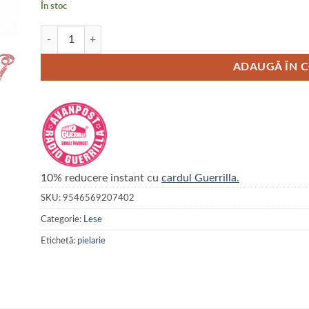
În stoc
Cantitate Lesa din piele fara cusaturi ajustabila cu 2 carabiniere
ADAUGĂ ÎN 
10% reducere instant cu
cardul Guerrilla.
SKU:
9546569207402
Categorie:
Lese
Etichetă:
pielarie