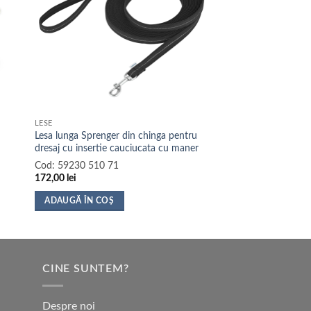
LESE
Lesa lunga Sprenger din chinga pentru
dresaj cu insertie cauciucata cu maner
Cod:
59230 510 71
172,00
lei
ADAUGĂ ÎN COȘ
CINE SUNTEM?
Despre noi