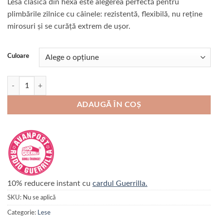
Lesa clasică din hexa este alegerea perfectă pentru
plimbările zilnice cu câinele: rezistentă, flexibilă, nu reține
mirosuri și se curăță extrem de ușor.
Culoare
Cantitate Lesa Clasica Hexa 25kg Pupster
ADAUGĂ ÎN COȘ
10% reducere instant cu
cardul Guerrilla.
SKU:
Nu se aplică
Categorie:
Lese