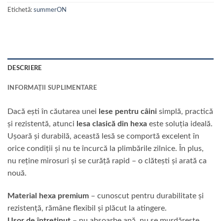
Etichetă:
summerON
DESCRIERE
INFORMAȚII SUPLIMENTARE
Dacă ești în căutarea unei
lese pentru câini
simplă, practică
și rezistentă, atunci
lesa clasică din hexa
este soluția ideală.
Ușoară și durabilă, această lesă se comportă excelent în
orice condiții și nu te încurcă la plimbările zilnice. În plus,
nu reține mirosuri și se curăță rapid – o clătești și arată ca
nouă.
Material hexa premium
– cunoscut pentru durabilitate și
rezistență, rămâne flexibil și plăcut la atingere.
Ușor de întreținut
– nu absoarbe apă, nu se murdărește