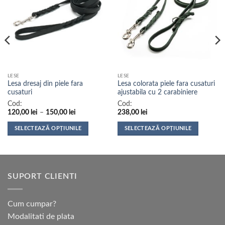
LESE
LESE
Lesa dresaj din piele fara
Lesa colorata piele fara cusaturi
cusaturi
ajustabila cu 2 carabiniere
Cod:
Cod:
Interval
120,00
lei
–
150,00
lei
238,00
lei
de
prețuri:
SELECTEAZĂ OPȚIUNILE
SELECTEAZĂ OPȚIUNILE
120,00 lei
până
Acest
Acest
la
produs
produs
150,00 lei
are
are
mai
mai
SUPORT CLIENTI
multe
multe
variații.
variații.
Opțiunile
Opțiunile
Cum cumpar?
pot
pot
Modalitati de plata
fi
fi