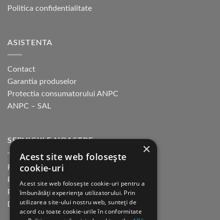
Politica confidentialitate
ASISTENTA
Contact
Garantia produselor
Protectia consumatorului ANPC
ANPC – SAL
SERVICIILE NOASTRE
×
Acest site web folosește
cookie-uri
Returnare in 30 de zile
Plata cu cardul Guerrilla
Acest site web folosește cookie-uri pentru a
Plata in rate fara dobanda
îmbunătăți experiența utilizatorului. Prin
utilizarea site-ului nostru web, sunteți de
Distributie sau profesionisti
acord cu toate cookie-urile în conformitate