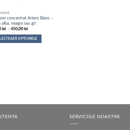
POANE
on concentrat Artero Blanc –
 alba, neagra sau gri
Interval
0
lei
–
450,00
lei
de
prețuri:
LECTEAZĂ OPȚIUNILE
46,00 lei
până
t
la
us
450,00 lei
e
ii.
nile
STENTA
SERVICIILE NOASTRE
na
sului.