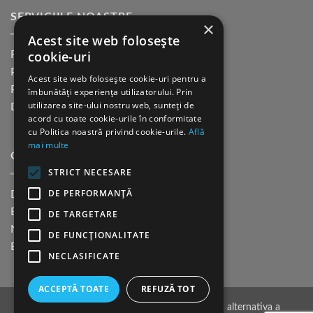
SERVICIILE NOASTRE
×
Acest site web folosește
cookie-uri
Returnare in 30 de zile
Plata cu cardul Guerrilla
Acest site web folosește cookie-uri pentru a
Plata in rate fara dobanda
îmbunătăți experiența utilizatorului. Prin
utilizarea site-ului nostru web, sunteți de
Distributie sau profesionisti
acord cu toate cookie-urile în conformitate
cu Politica noastră privind cookie-urile.
Află
mai multe
CINE SUNTEM?
STRICT NECESARE
DE PERFORMANȚĂ
Despre noi
Blog
DE TARGETARE
Newsletter
DE FUNCŢIONALITATE
Evenimente
NECLASIFICATE
ACCEPTĂ TOATE
REFUZĂ TOT