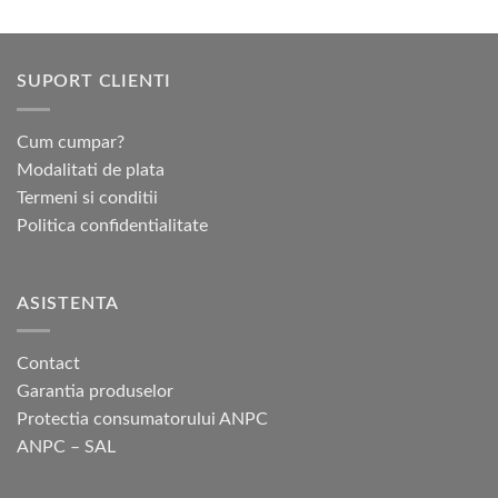
are
mai
multe
SUPORT CLIENTI
variații.
Opțiunile
pot
Cum cumpar?
fi
Modalitati de plata
alese
Termeni si conditii
în
pagina
Politica confidentialitate
produsului.
ASISTENTA
Contact
Garantia produselor
Protectia consumatorului ANPC
ANPC – SAL