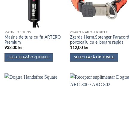
MASINI DE TUNS
ZGARZI NAILON & PIELE
Masina de tuns cu fir ARTERO
Zgarda Herm.Sprenger Paracord
Premium
portocaliu cu eliberare rapida
933,00
lei
112,00
lei
SELECTEAZĂ OPȚIUNILE
SELECTEAZĂ OPȚIUNILE
Acest
Acest
produs
produs
are
are
mai
mai
multe
multe
variații.
variații.
Opțiunile
Opțiunile
pot
pot
fi
fi
alese
alese
în
în
pagina
pagina