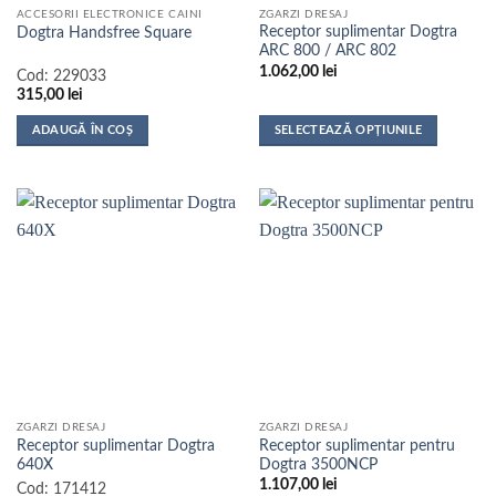
ACCESORII ELECTRONICE CAINI
ZGARZI DRESAJ
produsului.
produsului.
Receptor suplimentar Dogtra
Dogtra Handsfree Square
ARC 800 / ARC 802
1.062,00
lei
Cod:
229033
315,00
lei
ADAUGĂ ÎN COȘ
SELECTEAZĂ OPȚIUNILE
Acest
produs
are
mai
multe
variații.
Opțiunile
pot
fi
alese
în
pagina
ZGARZI DRESAJ
ZGARZI DRESAJ
produsului.
Receptor suplimentar Dogtra
Receptor suplimentar pentru
640X
Dogtra 3500NCP
1.107,00
lei
Cod:
171412