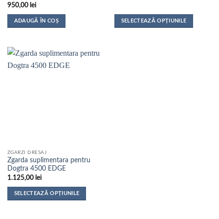
950,00
lei
ADAUGĂ ÎN COȘ
SELECTEAZĂ OPȚIUNILE
Acest
produs
are
mai
multe
variații.
Opțiunile
pot
fi
alese
în
pagina
ZGARZI DRESAJ
produsului.
Zgarda suplimentara pentru
Dogtra 4500 EDGE
1.125,00
lei
SELECTEAZĂ OPȚIUNILE
Acest
produs