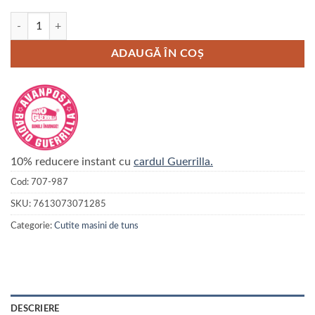
Cantitate Cutit HEINIGER Tip 4FW Wide – 9.6 mm
ADAUGĂ ÎN COȘ
10% reducere instant cu
cardul Guerrilla.
Cod:
707-987
SKU:
7613073071285
Categorie:
Cutite masini de tuns
DESCRIERE