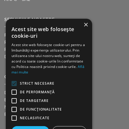
SERVICIILE NOASTRE
×
Acest site web folosește
cookie-uri
Returnare in 30 de zile
Plata cu cardul Guerrilla
Acest site web folosește cookie-uri pentru a
Plata in rate fara dobanda
îmbunătăți experiența utilizatorului. Prin
utilizarea site-ului nostru web, sunteți de
Distributie sau profesionisti
acord cu toate cookie-urile în conformitate
cu Politica noastră privind cookie-urile.
Află
mai multe
CINE SUNTEM?
STRICT NECESARE
DE PERFORMANȚĂ
Despre noi
Blog
DE TARGETARE
Newsletter
DE FUNCŢIONALITATE
Evenimente
NECLASIFICATE