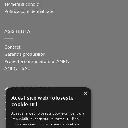
Termeni si conditii
Politica confidentialitate
ASISTENTA
Contact
Garantia produselor
Protectia consumatorului ANPC
ANPC – SAL
SERVICIILE NOASTRE
×
Acest site web folosește
cookie-uri
Returnare in 30 de zile
Plata cu cardul Guerrilla
Acest site web folosește cookie-uri pentru a
Plata in rate fara dobanda
îmbunătăți experiența utilizatorului. Prin
utilizarea site-ului nostru web, sunteți de
Distributie sau profesionisti