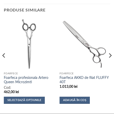
PRODUSE SIMILARE
FOARFECE
FOARFECE
Foarfeca profesionala Artero
Foarfeca AKKO de filat FLUFFY
Queen Microzimti
40T
1.013,00
lei
Cod:
462,00
lei
SELECTEAZĂ OPȚIUNILE
ADAUGĂ ÎN COȘ
Acest
produs