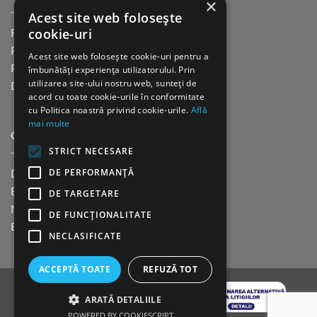
×
Acest site web folosește
cookie-uri
Returnare in 30 de zile
Plata cu cardul Guerrilla
Acest site web folosește cookie-uri pentru a
Plata in rate fara dobanda
îmbunătăți experiența utilizatorului. Prin
utilizarea site-ului nostru web, sunteți de
Distributie sau profesionisti
acord cu toate cookie-urile în conformitate
cu Politica noastră privind cookie-urile.
Află
mai multe
CINE SUNTEM?
STRICT NECESARE
DE PERFORMANȚĂ
Despre noi
Blog
DE TARGETARE
Newsletter
DE FUNCŢIONALITATE
Evenimente
NECLASIFICATE
ACCEPTĂ TOATE
REFUZĂ TOT
ARATĂ DETALIILE
POWERED BY COOKIESCRIPT