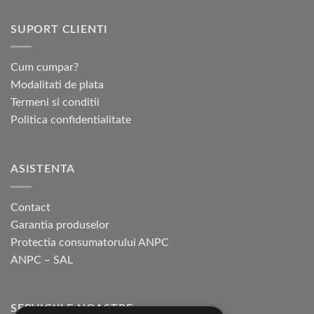
are
mai
SUPORT CLIENTI
multe
variații.
Opțiunile
Cum cumpar?
pot
Modalitati de plata
fi
Termeni si conditii
alese
Politica confidentialitate
în
pagina
produsului.
ASISTENTA
Contact
Garantia produselor
Protectia consumatorului ANPC
ANPC – SAL
SERVICIILE NOASTRE