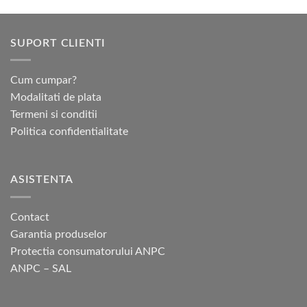
produs
810,00 lei
are
mai
SUPORT CLIENTI
multe
variații.
Opțiunile
Cum cumpar?
pot
Modalitati de plata
fi
Termeni si conditii
alese
Politica confidentialitate
în
pagina
produsului.
ASISTENTA
Contact
Garantia produselor
Protectia consumatorului ANPC
ANPC – SAL