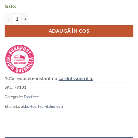
În stoc
Cantitate Foarfeci AKKO ACADEMY STRAIGHT
ADAUGĂ ÎN COȘ
10% reducere instant cu
cardul Guerrilla.
SKU:
F9101
Categorie:
Foarfece
Etichetă:
akko-foarfeci-italienesti