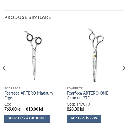
PRODUSE SIMILARE
FOARFECE
FOARFECE
Foarfeca ARTERO Magnum
Foarfeca ARTERO ONE
Ergo
Chunker 27D
Cod:
Cod:
T47070
Interval
769,00
lei
–
810,00
lei
828,00
lei
de
prețuri:
SELECTEAZĂ OPȚIUNILE
ADAUGĂ ÎN COȘ
769,00 lei
până
Acest
la