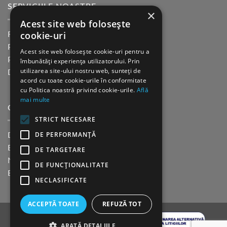
SERVICIILE NOASTRE
×
Acest site web folosește
cookie-uri
Returnare in 30 de zile
Plata cu cardul Guerrilla
Acest site web folosește cookie-uri pentru a
Plata in rate fara dobanda
îmbunătăți experiența utilizatorului. Prin
utilizarea site-ului nostru web, sunteți de
Distributie sau profesionisti
acord cu toate cookie-urile în conformitate
cu Politica noastră privind cookie-urile.
Află
mai multe
CINE SUNTEM?
STRICT NECESARE
DE PERFORMANȚĂ
Despre noi
Blog
DE TARGETARE
Newsletter
DE FUNCŢIONALITATE
Evenimente
NECLASIFICATE
ACCEPTĂ TOATE
REFUZĂ TOT
ARATĂ DETALIILE