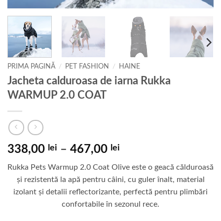
PRIMA PAGINĂ
/
PET FASHION
/
HAINE
Jacheta calduroasa de iarna Rukka
WARMUP 2.0 COAT
Interval
338,00
lei
–
467,00
lei
de
Rukka Pets Warmup 2.0 Coat Olive este o geacă călduroasă
prețuri:
și rezistentă la apă pentru câini, cu guler înalt, material
338,00 lei
izolant și detalii reflectorizante, perfectă pentru plimbări
până
confortabile în sezonul rece.
la
467,00 lei