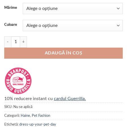
Mărime
Culoare
Cantitate Jacheta calduroasa de iarna Rukka WARMUP 2.0 COAT
ADAUGĂ ÎN COȘ
10% reducere instant cu
cardul Guerrilla.
SKU:
Nu se aplică
Categorii:
Haine
,
Pet Fashion
Etichetă:
dress-up-your-pet-day