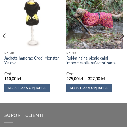
HAINE
HAINE
Jacheta hanorac Croci Monster
Rukka haina ploaie caini
Yellow
impermeabila reflectorizanta
Cod:
Cod:
Interval
110,00
lei
275,00
lei
–
327,00
lei
de
prețuri:
SELECTEAZĂ OPȚIUNILE
SELECTEAZĂ OPȚIUNILE
275,00 lei
până
Acest
Acest
la
produs
produs
327,00 lei
are
are
mai
mai
SUPORT CLIENTI
multe
multe
variații.
variații.