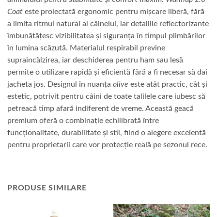
Coat
este proiectată ergonomic pentru mișcare liberă, fără
a limita ritmul natural al câinelui, iar detaliile reflectorizante
îmbunătățesc vizibilitatea și siguranța în timpul plimbărilor
în lumina scăzută. Materialul respirabil previne
supraincălzirea, iar deschiderea pentru ham sau lesă
permite o utilizare rapidă și eficientă fără a fi necesar să dai
jacheta jos. Designul în nuanța
olive
este atât practic, cât și
estetic, potrivit pentru câini de toate talilele care iubesc să
petreacă timp afară indiferent de vreme. Această geacă
premium oferă o combinație echilibrată între
funcționalitate, durabilitate și stil, fiind o alegere excelentă
pentru proprietarii care vor protecție reală pe sezonul rece.
PRODUSE SIMILARE