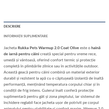
DESCRIERE
INFORMAȚII SUPLIMENTARE
Jacheta
Rukka Pets Warmup 2.0 Coat Olive
este o
haină
de iarnă pentru câini
creată special pentru vreme rece,
umedă și vântoasă, oferind confort termic și protecție
completă în plimbările zilnice sau în activitățile outdoor.
Această geacă pentru câini combină un material exterior
durabil și rezistent la apă cu o căptușeală izolantă de înaltă
performanță, menținând temperatura corpului chiar și în
condiții de frig intens. Gulerul înalt conferă protecție
suplimentară pentru gât și zona pieptului, iar sistemul de
închidere reglabil face jacheta ușor de potrivit pe corpul
animalului pentru stabilitate și confort maxim.
Warmup 2.0