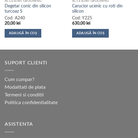
ACCESORII GROOMING
ACCESORII GROOMING
Degetar conic din silicon
Carucior ucenic cu roti din
turcoaz S
silicon
Cod:
A240
Cod:
Y225
20,00
lei
630,00
lei
ADAUGĂ ÎN COȘ
ADAUGĂ ÎN COȘ
SUPORT CLIENTI
Cum cumpar?
Modalitati de plata
Termeni si conditii
Politica confidentialitate
ASISTENTA