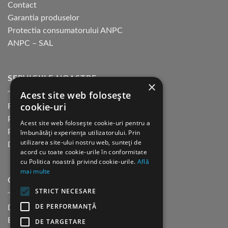
Contact
Garantia produselor
Protectia consumatorului ANPC
ANPC – SAL
SERVICIILE NOASTRE
×
Acest site web folosește
cookie-uri
Returnare in 30 de zile
Plata cu cardul Guerrilla
Acest site web folosește cookie-uri pentru a
Plata in rate fara dobanda
îmbunătăți experiența utilizatorului. Prin
utilizarea site-ului nostru web, sunteți de
Distributie sau profesionisti
acord cu toate cookie-urile în conformitate
cu Politica noastră privind cookie-urile.
Află
mai multe
CINE SUNTEM?
STRICT NECESARE
DE PERFORMANȚĂ
Despre noi
Blog
DE TARGETARE