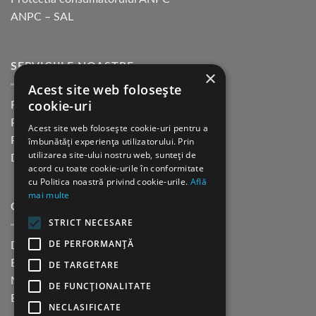
ANPC – SAL
SERVICIILE NOASTRE
×
Acest site web folosește
cookie-uri
Returnare in 30 de zile
Plata cu cardul Guerrilla
Acest site web folosește cookie-uri pentru a
Plata in rate fara dobanda
îmbunătăți experiența utilizatorului. Prin
utilizarea site-ului nostru web, sunteți de
Distributie sau profesionisti
acord cu toate cookie-urile în conformitate
cu Politica noastră privind cookie-urile.
Află
mai multe
CINE SUNTEM?
STRICT NECESARE
DE PERFORMANȚĂ
Despre noi
Blog
DE TARGETARE
Newsletter
DE FUNCŢIONALITATE
Evenimente
NECLASIFICATE