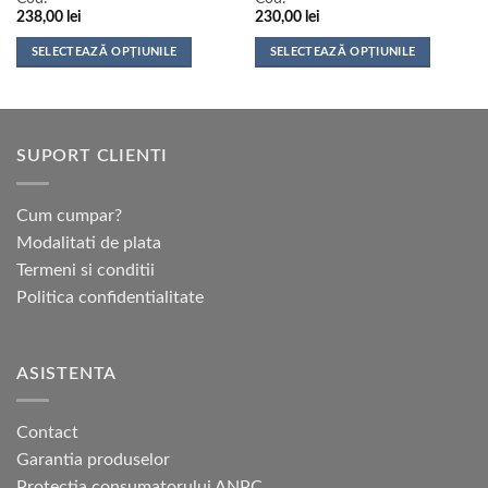
238,00
lei
230,00
lei
SELECTEAZĂ OPȚIUNILE
SELECTEAZĂ OPȚIUNILE
Acest
Acest
produs
produs
are
are
mai
mai
SUPORT CLIENTI
multe
multe
variații.
variații.
Opțiunile
Opțiunile
Cum cumpar?
pot
pot
Modalitati de plata
fi
fi
Termeni si conditii
alese
alese
Politica confidentialitate
în
în
pagina
pagina
produsului.
produsului.
ASISTENTA
Contact
Garantia produselor
Protectia consumatorului ANPC