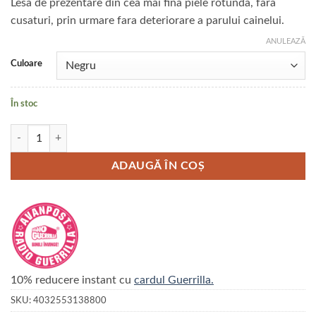
Lesa de prezentare din cea mai fina piele rotunda, fara
cusaturi, prin urmare fara deteriorare a parului cainelui.
ANULEAZĂ
Culoare
În stoc
Cantitate Lesa prezentare din piele rotunda
ADAUGĂ ÎN COȘ
10% reducere instant cu
cardul Guerrilla.
SKU:
4032553138800