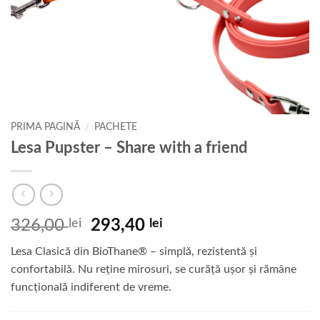
PRIMA PAGINĂ
/
PACHETE
Lesa Pupster – Share with a friend
Prețul
Prețul
326,00
lei
293,40
lei
inițial
curent
Lesa Clasică din BioThane® – simplă, rezistentă și
a
este:
confortabilă. Nu reține mirosuri, se curăță ușor și rămâne
fost:
293,40 lei.
funcțională indiferent de vreme.
326,00 lei.