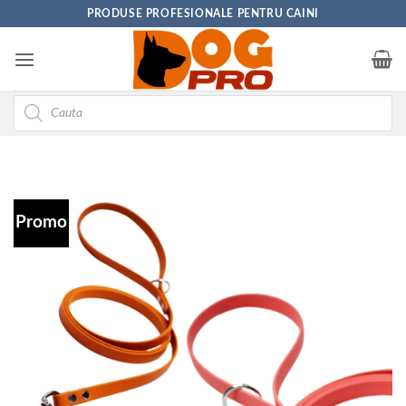
Skip
PRODUSE PROFESIONALE PENTRU CAINI
to
content
Products
search
Promo