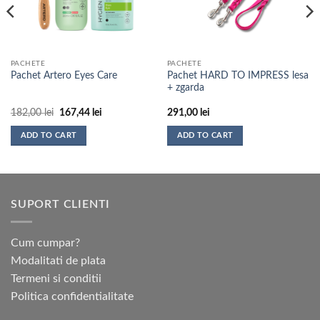
PACHETE
PACHETE
Pachet HARD TO IMPRESS lesa
Pachet Artero Eyes Care
+ zgarda
Prețul
Prețul
182,00
lei
167,44
lei
291,00
lei
inițial
curent
a
este:
ADD TO CART
ADD TO CART
fost:
167,44 lei.
182,00 lei.
SUPORT CLIENTI
Cum cumpar?
Modalitati de plata
Termeni si conditii
Politica confidentialitate