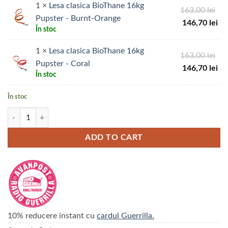
1 ×
Lesa clasica BioThane 16kg
Pr
163,00
lei
Pupster - Burnt-Orange
ini
Pr
146,70
lei
În stoc
a
cu
fos
est
1 ×
Lesa clasica BioThane 16kg
Pr
163,00
lei
163
146
Pupster - Coral
ini
Pr
146,70
lei
În stoc
a
cu
fos
est
În stoc
163
146
Cantitate Lesa Pupster - Share with a friend
ADD TO CART
10% reducere instant cu
cardul Guerrilla.