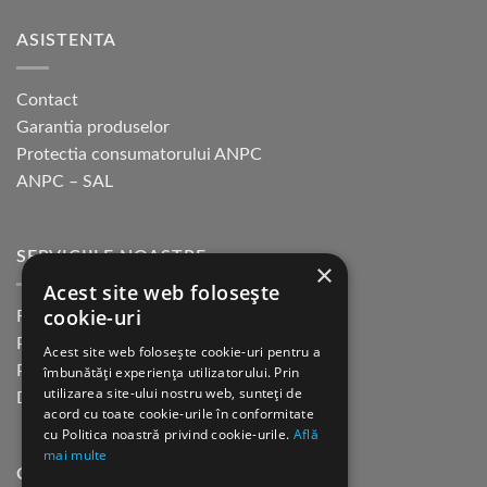
ASISTENTA
Contact
Garantia produselor
Protectia consumatorului ANPC
ANPC – SAL
SERVICIILE NOASTRE
×
Acest site web folosește
cookie-uri
Returnare in 30 de zile
Plata cu cardul Guerrilla
Acest site web folosește cookie-uri pentru a
Plata in rate fara dobanda
îmbunătăți experiența utilizatorului. Prin
utilizarea site-ului nostru web, sunteți de
Distributie sau profesionisti
acord cu toate cookie-urile în conformitate
cu Politica noastră privind cookie-urile.
Află
mai multe
CINE SUNTEM?