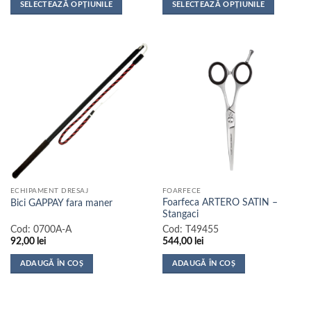
SELECTEAZĂ OPȚIUNILE
SELECTEAZĂ OPȚIUNILE
Acest
Acest
produs
produs
are
are
mai
mai
multe
multe
variații.
variații.
Opțiunile
Opțiunile
pot
pot
fi
fi
alese
alese
în
în
pagina
pagina
ECHIPAMENT DRESAJ
FOARFECE
produsului.
produsului.
Foarfeca ARTERO SATIN –
Bici GAPPAY fara maner
Stangaci
Cod:
0700A-A
Cod:
T49455
92,00
lei
544,00
lei
ADAUGĂ ÎN COȘ
ADAUGĂ ÎN COȘ