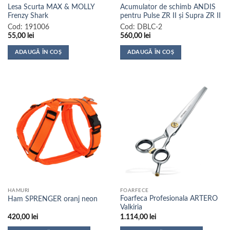
Lesa Scurta MAX & MOLLY
Acumulator de schimb ANDIS
Frenzy Shark
pentru Pulse ZR II și Supra ZR II
Cod:
191006
Cod:
DBLC-2
55,00
lei
560,00
lei
ADAUGĂ ÎN COȘ
ADAUGĂ ÎN COȘ
HAMURI
FOARFECE
Foarfeca Profesionala ARTERO
Ham SPRENGER oranj neon
Valkiria
420,00
lei
1.114,00
lei