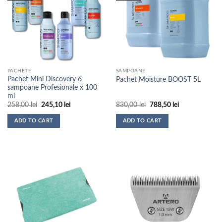
PACHETE
SAMPOANE
Pachet Mini Discovery 6
Pachet Moisture BOOST 5L
sampoane Profesionale x 100
ml
Prețul
Prețul
Prețul
Prețul
258,00
lei
245,10
lei
830,00
lei
788,50
lei
inițial
curent
inițial
curent
a
este:
a
este:
ADD TO CART
ADD TO CART
fost:
245,10 lei.
fost:
788,50 lei.
258,00 lei.
830,00 lei.