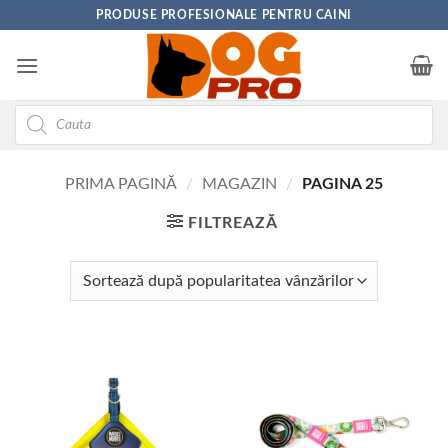
Skip
PRODUSE PROFESIONALE PENTRU CAINI
to
content
Products
search
PRIMA PAGINĂ
/
MAGAZIN
/
PAGINA 25
FILTREAZĂ