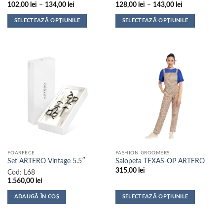
Interval
Interval
102,00
lei
–
134,00
lei
128,00
lei
–
143,00
lei
de
de
prețuri:
prețuri:
SELECTEAZĂ OPȚIUNILE
SELECTEAZĂ OPȚIUNILE
102,00 lei
128,00 lei
până
până
Acest
Acest
la
la
produs
produs
134,00 lei
143,00 lei
are
are
mai
mai
multe
multe
variații.
variații.
Opțiunile
Opțiunile
pot
pot
fi
fi
alese
alese
în
în
pagina
pagina
FOARFECE
FASHION GROOMERS
produsului.
produsului.
Set ARTERO Vintage 5.5″
Salopeta TEXAS-OP ARTERO
315,00
lei
Cod:
L68
1.560,00
lei
ADAUGĂ ÎN COȘ
SELECTEAZĂ OPȚIUNILE
Acest
produs