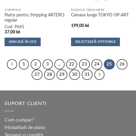
pagina
STRIPPING
FASHION GROOMERS
produsului.
Piatra pentru Stripping ARTERO
Camasa lunga TOKYO OP-ART
regular
199,00
lei
Cod:
P641
37,00
lei
ADAUGĂ ÎN COȘ
SELECTEAZĂ OPȚIUNILE
Acest
produs
are
1
2
3
…
22
23
24
25
26
mai
multe
27
28
29
30
31
variații.
Opțiunile
pot
fi
SUPORT CLIENTI
alese
în
pagina
Cum cumpar?
produsului.
Modalitati de plata
Termeni si conditii