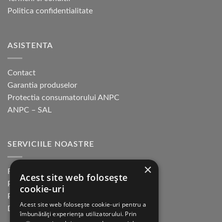
Politica confidentialitate
ASISTENTA
Contact
Garantia produselor
Protectia consumatorului ANPC
ANPC – SAL
SERVICIILE NOASTRE
×
Returnare in 30 de zile
Acest site web folosește
Plata cu cardul Guerrilla
cookie-uri
Plata in rate fara dobanda
Acest site web folosește cookie-uri pentru a
Distributie sau profesionisti
îmbunătăți experiența utilizatorului. Prin