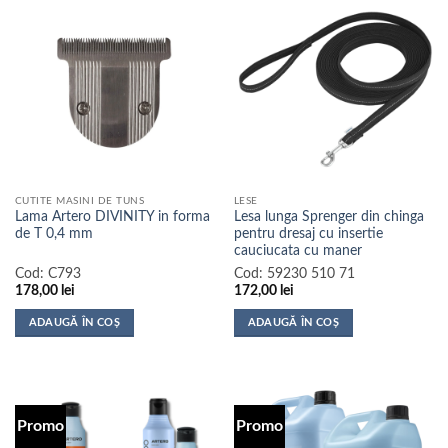
CUTITE MASINI DE TUNS
LESE
Lama Artero DIVINITY in forma
Lesa lunga Sprenger din chinga
de T 0,4 mm
pentru dresaj cu insertie
cauciucata cu maner
Cod:
C793
Cod:
59230 510 71
178,00
lei
172,00
lei
ADAUGĂ ÎN COȘ
ADAUGĂ ÎN COȘ
Promo
Promo