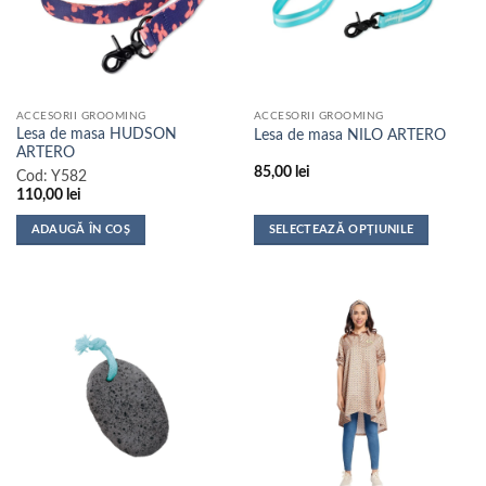
pot
pot
fi
fi
alese
alese
în
în
pagina
pagina
ACCESORII GROOMING
ACCESORII GROOMING
produsului.
produsului.
Lesa de masa HUDSON
Lesa de masa NILO ARTERO
ARTERO
85,00
lei
Cod:
Y582
110,00
lei
ADAUGĂ ÎN COȘ
SELECTEAZĂ OPȚIUNILE
Acest
produs
are
mai
multe
variații.
Opțiunile
pot
fi
alese
în