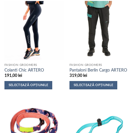
are
mai
multe
variații.
Opțiunile
pot
fi
alese
în
pagina
FASHION GROOMERS
FASHION GROOMERS
produsului.
Colanti Chic ARTERO
Pantaloni Berlin Cargo ARTERO
191,00
lei
319,00
lei
SELECTEAZĂ OPȚIUNILE
SELECTEAZĂ OPȚIUNILE
Acest
Acest
produs
produs
are
are
mai
mai
multe
multe
variații.
variații.
Opțiunile
Opțiunile