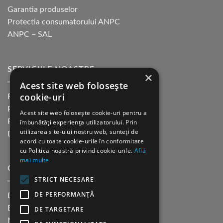
Garantia produselor
Protectia consumatorului ANPC
ANPC – SAL
SERVICIILE NOASTRE
×
Acest site web folosește
cookie-uri
Returnare in 30 de zile
Plata cu cardul Guerrilla
Acest site web folosește cookie-uri pentru a
Plata in rate fara dobanda
îmbunătăți experiența utilizatorului. Prin
utilizarea site-ului nostru web, sunteți de
Distributie sau profesionisti
acord cu toate cookie-urile în conformitate
cu Politica noastră privind cookie-urile.
Află
mai multe
CINE SUNTEM?
STRICT NECESARE
DE PERFORMANȚĂ
Despre noi
Blog
DE TARGETARE
Newsletter