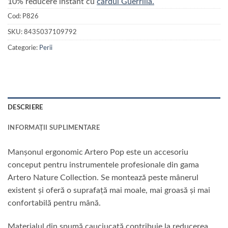
10% reducere instant cu
cardul Guerrilla.
Cod:
P826
SKU:
8435037109792
Categorie:
Perii
DESCRIERE
INFORMAȚII SUPLIMENTARE
Manșonul ergonomic Artero Pop este un accesoriu
conceput pentru instrumentele profesionale din gama
Artero Nature Collection. Se montează peste mânerul
existent și oferă o suprafață mai moale, mai groasă și mai
confortabilă pentru mână.
Materialul din spumă cauciucată contribuie la reducerea