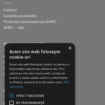
Contact
Garantia produselor
Protectia consumatorului ANPC
ANPC – SAL
SERVICIILE NOASTRE
×
Acest site web folosește
cookie-uri
Returnare in 30 de zile
Plata cu cardul Guerrilla
Acest site web folosește cookie-uri pentru a
Plata in rate fara dobanda
îmbunătăți experiența utilizatorului. Prin
utilizarea site-ului nostru web, sunteți de
Distributie sau profesionisti
acord cu toate cookie-urile în conformitate
cu Politica noastră privind cookie-urile.
Află
mai multe
CINE SUNTEM?
STRICT NECESARE
DE PERFORMANȚĂ
Despre noi