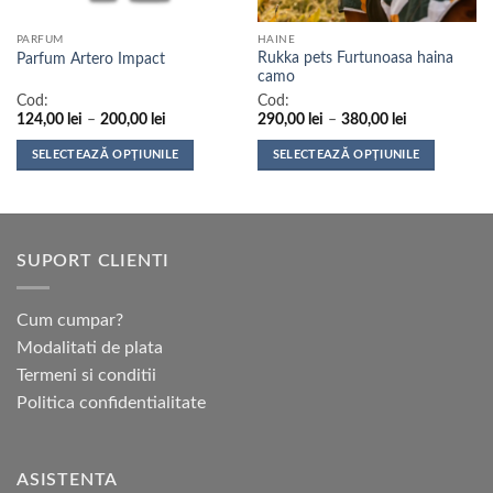
PARFUM
HAINE
Rukka pets Furtunoasa haina
Parfum Artero Impact
camo
Cod:
Cod:
Interval
Interval
124,00
lei
–
200,00
lei
290,00
lei
–
380,00
lei
de
de
prețuri:
prețuri:
SELECTEAZĂ OPȚIUNILE
SELECTEAZĂ OPȚIUNILE
124,00 lei
290,00 lei
până
până
Acest
Acest
la
la
produs
produs
200,00 lei
380,00 lei
are
are
mai
mai
SUPORT CLIENTI
multe
multe
variații.
variații.
Opțiunile
Opțiunile
Cum cumpar?
pot
pot
Modalitati de plata
fi
fi
Termeni si conditii
alese
alese
Politica confidentialitate
în
în
pagina
pagina
produsului.
produsului.
ASISTENTA