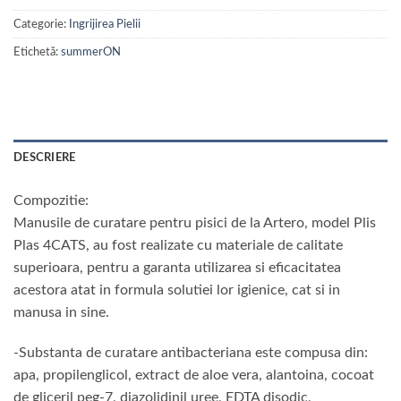
Categorie:
Ingrijirea Pielii
Etichetă:
summerON
DESCRIERE
Compozitie:
Manusile de curatare pentru pisici de la Artero, model Plis
Plas 4CATS, au fost realizate cu materiale de calitate
superioara, pentru a garanta utilizarea si eficacitatea
acestora atat in ​​formula solutiei lor igienice, cat si in
manusa in sine.
-Substanta de curatare antibacteriana este compusa din:
apa, propilenglicol, extract de aloe vera, alantoina, cocoat
de gliceril peg-7, diazolidinil uree, EDTA disodic,