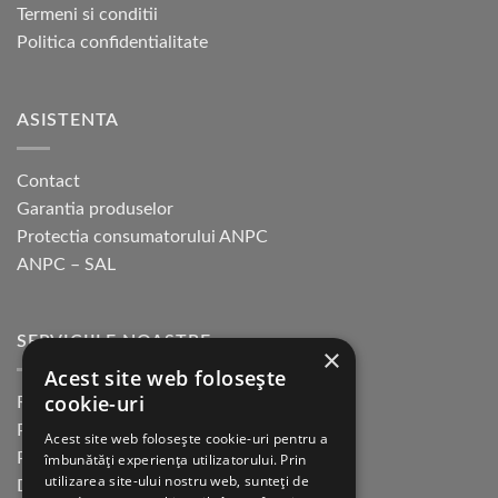
Termeni si conditii
în
pagina
Politica confidentialitate
produsului.
ASISTENTA
Contact
Garantia produselor
Protectia consumatorului ANPC
ANPC – SAL
SERVICIILE NOASTRE
×
Acest site web folosește
cookie-uri
Returnare in 30 de zile
Plata cu cardul Guerrilla
Acest site web folosește cookie-uri pentru a
Plata in rate fara dobanda
îmbunătăți experiența utilizatorului. Prin
utilizarea site-ului nostru web, sunteți de
Distributie sau profesionisti