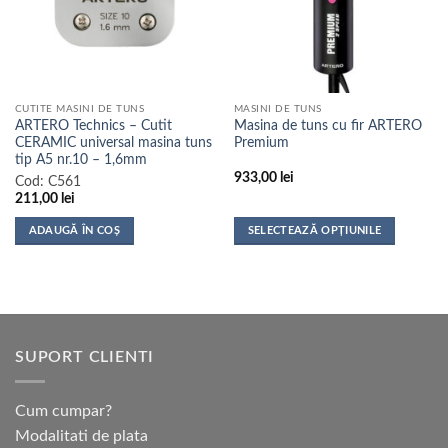
CUTITE MASINI DE TUNS
MASINI DE TUNS
ARTERO Technics – Cutit
Masina de tuns cu fir ARTERO
CERAMIC universal masina tuns
Premium
tip A5 nr.10 – 1,6mm
933,00
lei
Cod:
C561
211,00
lei
ADAUGĂ ÎN COȘ
SELECTEAZĂ OPȚIUNILE
Acest
produs
are
mai
multe
SUPORT CLIENTI
variații.
Opțiunile
pot
Cum cumpar?
fi
Modalitati de plata
alese