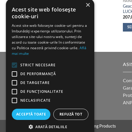
HAIN
×
Geaca
Acest site web folosește
LUC
cookie-uri
207,
Acest site web folosește cookie-uri pentru a
SE
îmbunătăți experiența utilizatorului. Prin
Aces
utilizarea site-ului nostru web, sunteți de
prod
acord cu toate cookie-urile în conformitate
cu Politica noastră privind cookie-urile.
Află
are
mai multe
mai
mult
SUPORT CLIENTI
ASI
STRICT NECESARE
variaț
DE PERFORMANȚĂ
Opțiu
Cum cumpar?
Con
pot
DE TARGETARE
Modalitati de plata
Gara
fi
DE FUNCŢIONALITATE
Termeni si conditii
Pro
alese
NECLASIFICATE
în
Politica confidentialitate
ANP
pagi
ACCEPTĂ TOATE
REFUZĂ TOT
produ
Copyright 2026 ©
K9 Training Products
ARATĂ DETALIILE