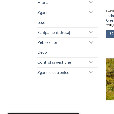
Hrana
HAIN
Zgarzi
Jach
Gree
Lese
210,
Echipament dresaj
SE
Aces
Pet Fashion
prod
are
Deco
mai
Control si gestiune
mult
variaț
Zgarzi electronice
Opțiu
pot
fi
alese
în
pagi
produ