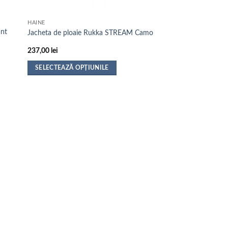
HAINE
ant
Jacheta de ploaie Rukka STREAM Camo
237,00
lei
SELECTEAZĂ OPȚIUNILE
Acest
produs
are
mai
multe
variații.
Opțiunile
pot
fi
alese
în
pagina
produsului.