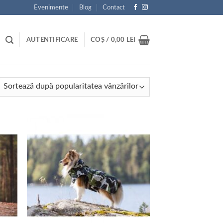
Evenimente
Blog
Contact
AUTENTIFICARE
COȘ /
0,00
LEI
tat
ă
ularitate