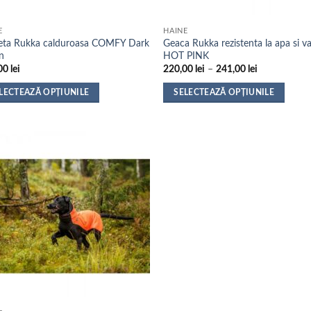
E
HAINE
eta Rukka calduroasa COMFY Dark
Geaca Rukka rezistenta la apa si v
n
HOT PINK
Interval
00
lei
220,00
lei
–
241,00
lei
de
prețuri:
LECTEAZĂ OPȚIUNILE
SELECTEAZĂ OPȚIUNILE
220,00 lei
până
t
Acest
la
us
produs
241,00 lei
are
mai
e
multe
ii.
variații.
nile
Opțiunile
pot
fi
alese
în
na
pagina
sului.
produsului.