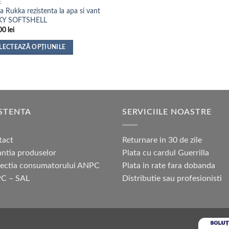
E
 Rukka rezistenta la apa si vant
KY SOFTSHELL
00
lei
LECTEAZĂ OPȚIUNILE
t
us
e
STENTA
SERVICIILE NOASTRE
ii.
nile
tact
Returnare in 30 de zile
ntia produselor
Plata cu cardul Guerrilla
tectia consumatorului ANPC
Plata in rate fara dobanda
C – SAL
Distributie sau profesionisti
na
sului.