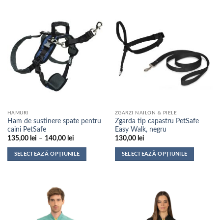
produs
produs
are
are
mai
mai
multe
multe
variații.
variații.
Opțiunile
Opțiunile
pot
pot
fi
fi
alese
alese
în
în
pagina
pagina
HAMURI
ZGARZI NAILON & PIELE
produsului.
produsului.
Ham de sustinere spate pentru
Zgarda tip capastru PetSafe
caini PetSafe
Easy Walk, negru
Interval
135,00
lei
–
140,00
lei
130,00
lei
de
prețuri:
SELECTEAZĂ OPȚIUNILE
SELECTEAZĂ OPȚIUNILE
135,00 lei
până
Acest
Acest
la
produs
produs
140,00 lei
are
are
mai
mai
multe
multe
variații.
variații.