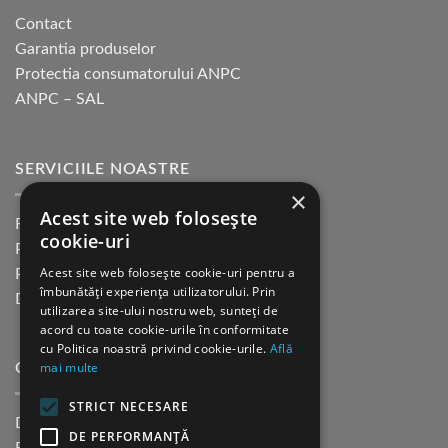
Contact
Garantia produselor
Protectia consumatorului ANPC
ANPC – SAL
SERVICIILE NOASTRE
×
Acest site web folosește
Returnare in 30 de zile
cookie-uri
Plata cu cardul Guerrilla
Acest site web folosește cookie-uri pentru a
Plata in rate fara dobanda
îmbunătăți experiența utilizatorului. Prin
Distributie sau profesionisti
utilizarea site-ului nostru web, sunteți de
acord cu toate cookie-urile în conformitate
cu Politica noastră privind cookie-urile.
Află
mai multe
CINE SUNTEM?
STRICT NECESARE
Despre noi
DE PERFORMANȚĂ