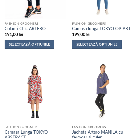
alese
alese
în
în
pagina
pagina
FASHION GROOMERS
FASHION GROOMERS
produsului.
produsului.
Colanti Chic ARTERO
Camasa lunga TOKYO OP-ART
191,00
lei
199,00
lei
SELECTEAZĂ OPȚIUNILE
SELECTEAZĂ OPȚIUNILE
Acest
Acest
produs
produs
are
are
mai
mai
multe
multe
variații.
variații.
Opțiunile
Opțiunile
pot
pot
fi
fi
alese
alese
în
în
pagina
pagina
FASHION GROOMERS
FASHION GROOMERS
produsului.
produsului.
Camasa Lunga TOKYO
Jacheta Artero MANILA cu
ABSTRACT
fermoar si guler