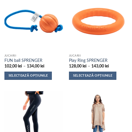
mai
multe
variații.
Opțiunile
pot
fi
alese
în
pagina
JUCARII
JUCARII
produsului.
FUN ball SPRENGER
Play Ring SPRENGER
Interval
Interval
102,00
lei
–
134,00
lei
128,00
lei
–
143,00
lei
de
de
prețuri:
prețuri:
SELECTEAZĂ OPȚIUNILE
SELECTEAZĂ OPȚIUNILE
102,00 lei
128,00 lei
până
până
Acest
Acest
la
la
produs
produs
134,00 lei
143,00 lei
are
are
mai
mai
multe
multe
variații.
variații.
Opțiunile
Opțiunile
pot
pot
fi
fi