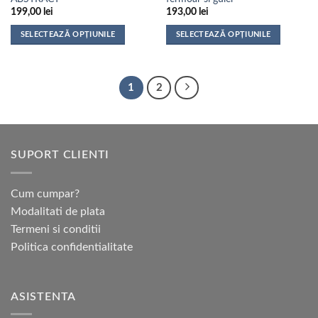
199,00
lei
193,00
lei
SELECTEAZĂ OPȚIUNILE
SELECTEAZĂ OPȚIUNILE
Acest
Acest
produs
produs
are
are
1
2
mai
mai
multe
multe
variații.
variații.
Opțiunile
Opțiunile
SUPORT CLIENTI
pot
pot
fi
fi
alese
alese
Cum cumpar?
în
în
Modalitati de plata
pagina
pagina
Termeni si conditii
produsului.
produsului.
Politica confidentialitate
ASISTENTA