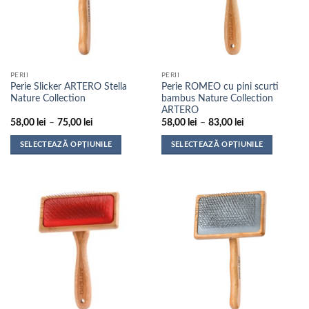
PERII
PERII
Perie Slicker ARTERO Stella
Perie ROMEO cu pini scurti
Nature Collection
bambus Nature Collection
ARTERO
Interval
Interval
58,00
lei
–
75,00
lei
58,00
lei
–
83,00
lei
de
de
prețuri:
prețuri:
SELECTEAZĂ OPȚIUNILE
SELECTEAZĂ OPȚIUNILE
58,00 lei
58,00 lei
până
până
Acest
Acest
la
la
produs
produs
75,00 lei
83,00 lei
are
are
mai
mai
multe
multe
variații.
variații.
Opțiunile
Opțiunile
pot
pot
fi
fi
alese
alese
în
în