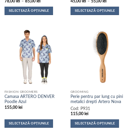
Interval
Interval
78,00
lei
–
85,00
lei
45,00
lei
–
55,00
lei
de
de
prețuri:
prețuri:
SELECTEAZĂ OPȚIUNILE
SELECTEAZĂ OPȚIUNILE
78,00 lei
45,00 lei
până
până
Acest
Acest
la
la
produs
produs
85,00 lei
55,00 lei
are
are
mai
mai
multe
multe
variații.
variații.
Opțiunile
Opțiunile
pot
pot
fi
fi
alese
alese
în
în
pagina
pagina
FASHION GROOMERS
GROOMING
produsului.
produsului.
Camasa ARTERO DENVER
Perie pentru par lung cu pini
Poodle Azul
metalici drepti Artero Nova
155,00
lei
Cod:
P931
115,00
lei
SELECTEAZĂ OPȚIUNILE
SELECTEAZĂ OPȚIUNILE
Acest
Acest