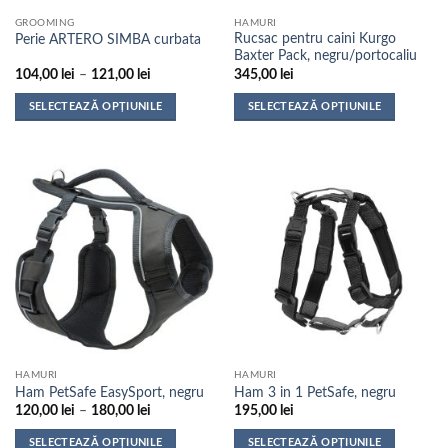
pagina
pagina
GROOMING
HAMURI
produsului.
produsului.
Rucsac pentru caini Kurgo
Perie ARTERO SIMBA curbata
Baxter Pack, negru/portocaliu
Interval
104,00
lei
–
121,00
lei
345,00
lei
de
prețuri:
SELECTEAZĂ OPȚIUNILE
SELECTEAZĂ OPȚIUNILE
104,00 lei
până
Acest
Acest
la
produs
produs
121,00 lei
are
are
mai
mai
multe
multe
variații.
variații.
Opțiunile
Opțiunile
pot
pot
fi
fi
alese
alese
în
în
pagina
pagina
HAMURI
HAMURI
produsului.
produsului.
Ham PetSafe EasySport, negru
Ham 3 in 1 PetSafe, negru
Interval
120,00
lei
–
180,00
lei
195,00
lei
de
prețuri:
SELECTEAZĂ OPȚIUNILE
SELECTEAZĂ OPȚIUNILE