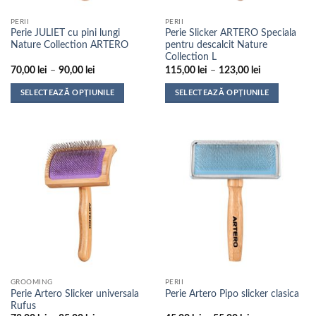
pagina
pagina
PERII
PERII
produsului.
produsului.
Perie JULIET cu pini lungi
Perie Slicker ARTERO Speciala
Nature Collection ARTERO
pentru descalcit Nature
Collection L
Interval
Interval
70,00
lei
–
90,00
lei
115,00
lei
–
123,00
lei
de
de
prețuri:
prețuri:
SELECTEAZĂ OPȚIUNILE
SELECTEAZĂ OPȚIUNILE
70,00 lei
115,00 lei
până
până
Acest
Acest
la
la
produs
produs
90,00 lei
123,00 lei
are
are
mai
mai
multe
multe
variații.
variații.
Opțiunile
Opțiunile
pot
pot
fi
fi
alese
alese
în
în
pagina
pagina
GROOMING
PERII
produsului.
produsului.
Perie Artero Slicker universala
Perie Artero Pipo slicker clasica
Rufus