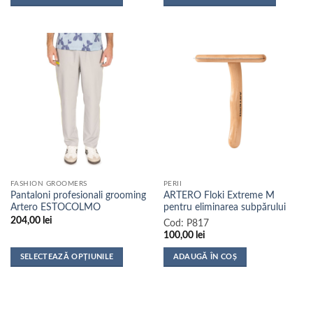
120,00 lei
până
Acest
Acest
la
produs
produs
180,00 lei
are
are
mai
mai
multe
multe
variații.
variații.
Opțiunile
Opțiunile
pot
pot
fi
fi
alese
alese
în
în
pagina
pagina
FASHION GROOMERS
PERII
produsului.
produsului.
Pantaloni profesionali grooming
ARTERO Floki Extreme M
Artero ESTOCOLMO
pentru eliminarea subpărului
204,00
lei
Cod:
P817
100,00
lei
SELECTEAZĂ OPȚIUNILE
ADAUGĂ ÎN COȘ
Acest
produs
are