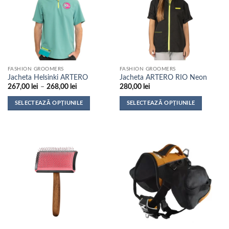
Opțiunile
Opțiunile
pot
pot
fi
fi
alese
alese
în
în
pagina
pagina
FASHION GROOMERS
FASHION GROOMERS
produsului.
produsului.
Jacheta Helsinki ARTERO
Jacheta ARTERO RIO Neon
Interval
267,00
lei
–
268,00
lei
280,00
lei
de
prețuri:
SELECTEAZĂ OPȚIUNILE
SELECTEAZĂ OPȚIUNILE
267,00 lei
până
Acest
Acest
la
produs
produs
268,00 lei
are
are
mai
mai
multe
multe
variații.
variații.
Opțiunile
Opțiunile
pot
pot
fi
fi
alese
alese
în
în