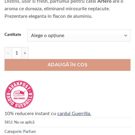
Distins, usor si fresh, parfumul pentru catei
Artero
are o
prețuri:
aroma ce dureaza, eliminand mirosurile neplacute.
124,00 lei
Prezentare eleganta in flacon de aluminiu.
până
la
200,00 lei
Cantitate
Cantitate Parfum Artero Classic
ADAUGĂ ÎN COȘ
10% reducere instant cu
cardul Guerrilla.
SKU:
Nu se aplică
Categorie:
Parfum