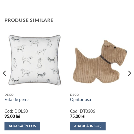
PRODUSE SIMILARE
DECO
DECO
Fata de perna
Opritor usa
Cod:
DOL30
Cod:
DT0306
95,00
lei
75,00
lei
ADAUGĂ ÎN COȘ
ADAUGĂ ÎN COȘ