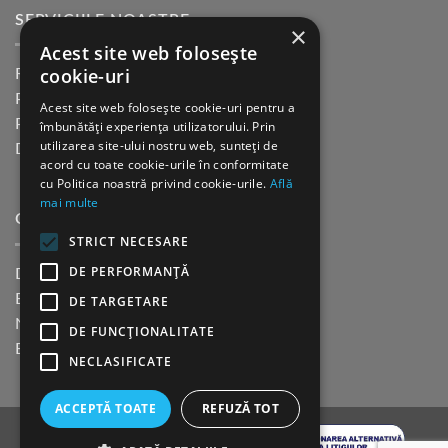
SERVICIILE NOASTRE
×
Acest site web folosește
cookie-uri
Returnare in 30 de zile
Plata cu cardul Guerrilla
Acest site web folosește cookie-uri pentru a
Plata in rate fara dobanda
îmbunătăți experiența utilizatorului. Prin
utilizarea site-ului nostru web, sunteți de
Distributie sau profesionisti
acord cu toate cookie-urile în conformitate
cu Politica noastră privind cookie-urile.
Află
mai multe
CINE SUNTEM?
STRICT NECESARE
DE PERFORMANȚĂ
Despre noi
Blog
DE TARGETARE
Newsletter
DE FUNCŢIONALITATE
Evenimente
NECLASIFICATE
ACCEPTĂ TOATE
REFUZĂ TOT