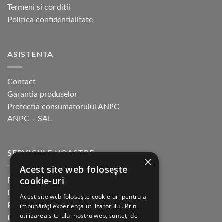
Termeni si conditii
în
pagina
Politica confidentialitate
produsului.
ASISTENTA
Contact
Garantia produselor
Protectia consumatorului ANPC
ANPC – SAL
SERVICIILE NOASTRE
×
Acest site web folosește
cookie-uri
Returnare in 30 de zile
Plata cu cardul Guerrilla
Acest site web folosește cookie-uri pentru a
Plata in rate fara dobanda
îmbunătăți experiența utilizatorului. Prin
utilizarea site-ului nostru web, sunteți de
Distributie sau profesionisti