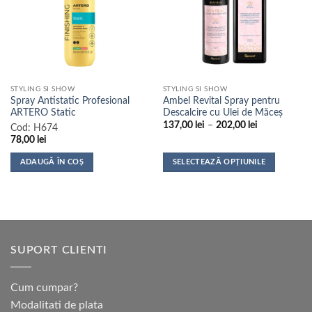
STYLING SI SHOW
STYLING SI SHOW
Spray Antistatic Profesional
Ambel Revital Spray pentru
ARTERO Static
Descalcire cu Ulei de Măceș
Interval
137,00
lei
–
202,00
lei
Cod:
H674
de
78,00
lei
prețuri:
137,00 lei
până
ADAUGĂ ÎN COȘ
SELECTEAZĂ OPȚIUNILE
la
Acest
202,00 lei
produs
are
mai
multe
SUPORT CLIENTI
variații.
Opțiunile
pot
Cum cumpar?
fi
Modalitati de plata
alese