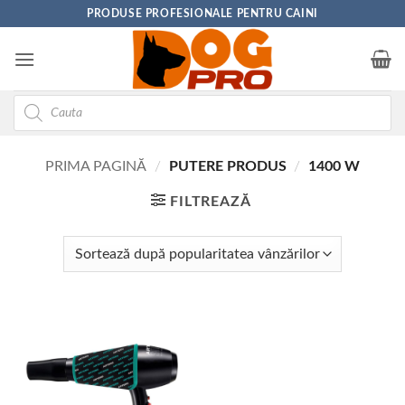
Skip
PRODUSE PROFESIONALE PENTRU CAINI
to
content
Products
search
PRIMA PAGINĂ
/
PUTERE PRODUS
/
1400 W
FILTREAZĂ