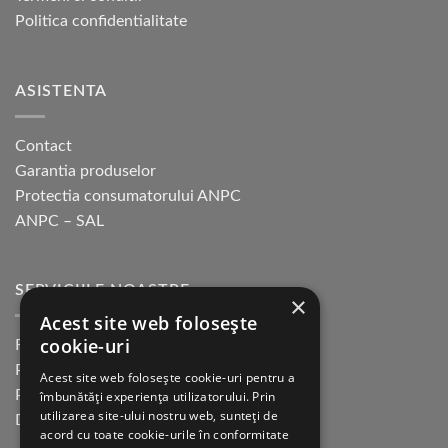
Politica confidentialitate
ASISTENTA
Contact
Garantia produselor
Protectia consumatorului ANPC
ANPC – SAL
SERVICIILE NOASTRE
×
Acest site web folosește
cookie-uri
Returnare in 30 de zile
Plata cu cardul Guerrilla
Acest site web folosește cookie-uri pentru a
Plata in rate fara dobanda
îmbunătăți experiența utilizatorului. Prin
utilizarea site-ului nostru web, sunteți de
Distributie sau profesionisti
acord cu toate cookie-urile în conformitate