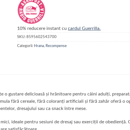
10% reducere instant cu
cardul Guerrilla.
SKU:
8595602543700
Categorii:
Hrana
,
Recompense
 o gustare delicioasă și hrănitoare pentru câini adulți, preparat
mula fără cereale, fără coloranți artificiali și fără zahăr oferă o
ntelor, dresajului sau ca snack între mese.
mici, ideale pentru sesiuni de dresaj sau exerciții de obediență. G
care satisfăcătoare.