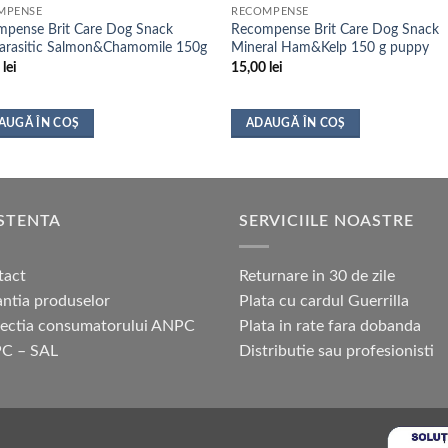
MPENSE
RECOMPENSE
pense Brit Care Dog Snack
Recompense Brit Care Dog Snack
arasitic Salmon&Chamomile 150g
Mineral Ham&Kelp 150 g puppy
0
lei
15,00
lei
AUGĂ ÎN COȘ
ADAUGĂ ÎN COȘ
STENTA
SERVICIILE NOASTRE
tact
Returnare in 30 de zile
ntia produselor
Plata cu cardul Guerrilla
tectia consumatorului ANPC
Plata in rate fara dobanda
C – SAL
Distributie sau profesionisti