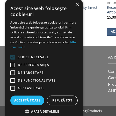
×
HRANA
RECO
Acest site web folosește
Brit Care Dog Snack Immunity Insect
Recom
-Made
150g
Antip
cookie-uri
16,00
lei
15,0
Acest site web folosește cookie-uri pentru a
îmbunătăți experiența utilizatorului. Prin
utilizarea site-ului nostru web, sunteți de
IUNILE
ADAUGĂ ÎN COȘ
AD
acord cu toate cookie-urile în conformitate
cu Politica noastră privind cookie-urile.
Află
mai multe
STRICT NECESARE
SUPORT CLIENTI
ASI
DE PERFORMANȚĂ
Cum cumpar?
Con
DE TARGETARE
Modalitati de plata
Gara
DE FUNCŢIONALITATE
Termeni si conditii
Pro
NECLASIFICATE
Politica confidentialitate
ANP
ACCEPTĂ TOATE
REFUZĂ TOT
ARATĂ DETALIILE
Copyright 2026 ©
K9 Training Products