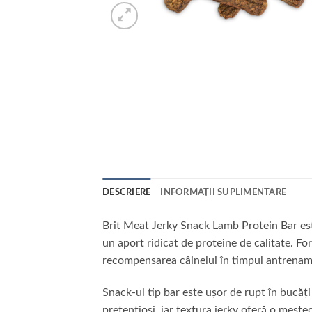
DESCRIERE
INFORMAȚII SUPLIMENTARE
Brit Meat Jerky Snack Lamb Protein Bar este
un aport ridicat de proteine de calitate. For
recompensarea câinelui în timpul antrename
Snack-ul tip bar este ușor de rupt în bucăți 
pretențioși, iar textura jerky oferă o meste