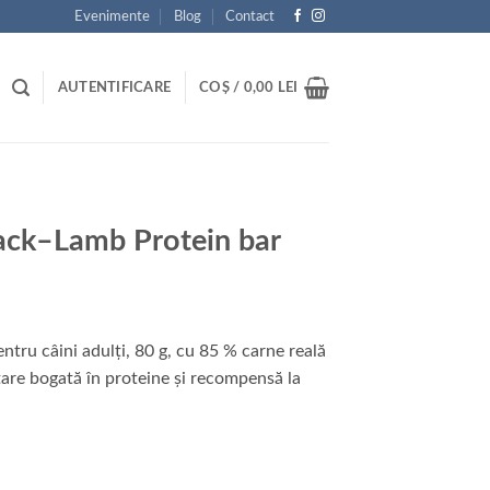
Evenimente
Blog
Contact
AUTENTIFICARE
COȘ /
0,00
LEI
ack–Lamb Protein bar
ru câini adulți, 80 g, cu 85 % carne reală
ustare bogată în proteine și recompensă la