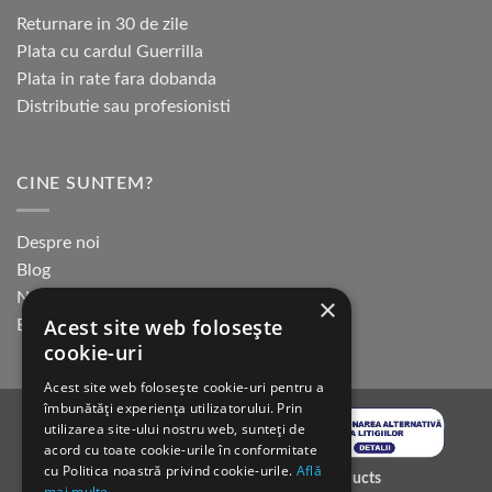
Returnare in 30 de zile
Plata cu cardul Guerrilla
Plata in rate fara dobanda
Distributie sau profesionisti
CINE SUNTEM?
Despre noi
Blog
Newsletter
×
Acest site web folosește
Evenimente
cookie-uri
Acest site web folosește cookie-uri pentru a
îmbunătăți experiența utilizatorului. Prin
utilizarea site-ului nostru web, sunteți de
acord cu toate cookie-urile în conformitate
cu Politica noastră privind cookie-urile.
Află
Copyright 2026 ©
K9 Training Products
mai multe