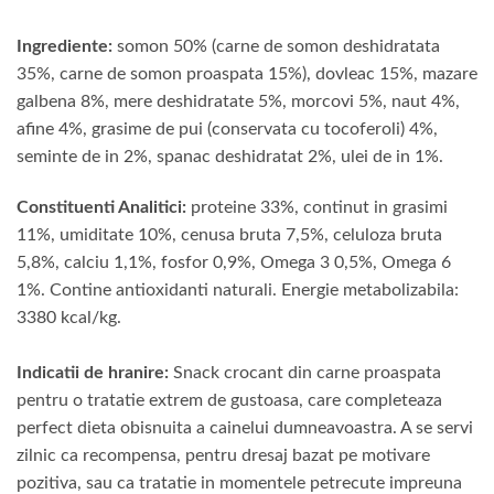
Ingrediente:
somon 50% (carne de somon deshidratata
35%, carne de somon proaspata 15%), dovleac 15%, mazare
galbena 8%, mere deshidratate 5%, morcovi 5%, naut 4%,
afine 4%, grasime de pui (conservata cu tocoferoli) 4%,
seminte de in 2%, spanac deshidratat 2%, ulei de in 1%.
Constituenti Analitici:
proteine 33%, continut in grasimi
11%, umiditate 10%, cenusa bruta 7,5%, celuloza bruta
5,8%, calciu 1,1%, fosfor 0,9%, Omega 3 0,5%, Omega 6
1%. Contine antioxidanti naturali. Energie metabolizabila:
3380 kcal/kg.
Indicatii de hranire:
Snack crocant din carne proaspata
pentru o tratatie extrem de gustoasa, care completeaza
perfect dieta obisnuita a cainelui dumneavoastra. A se servi
zilnic ca recompensa, pentru dresaj bazat pe motivare
pozitiva, sau ca tratatie in momentele petrecute impreuna