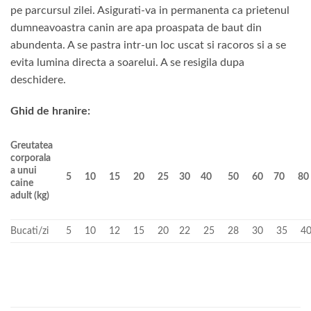
pe parcursul zilei. Asigurati-va in permanenta ca prietenul
dumneavoastra canin are apa proaspata de baut din
abundenta. A se pastra intr-un loc uscat si racoros si a se
evita lumina directa a soarelui. A se resigila dupa
deschidere.
Ghid de hranire:
Greutatea
corporala
a unui
5
10
15
20
25
30
40
50
60
70
80
caine
adult (kg)
Bucati/zi
5
10
12
15
20
22
25
28
30
35
4