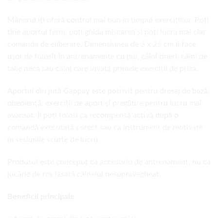
Mânerul îți oferă control mai bun în timpul exercițiilor. Poți
ține aportul ferm, poți ghida mișcarea și poți lucra mai clar
comanda de eliberare. Dimensiunea de 3 x 25 cm îl face
ușor de folosit în antrenamente cu pui, câini tineri, câini de
talie mică sau câini care învață primele exerciții de priză.
Aportul din jută Gappay este potrivit pentru dresaj de bază,
obediență, exerciții de aport și pregătire pentru lucru mai
avansat. Îl poți folosi ca recompensă activă după o
comandă executată corect sau ca instrument de motivare
în sesiunile scurte de lucru.
Produsul este conceput ca accesoriu de antrenament, nu ca
jucărie de ros lăsată câinelui nesupravegheat.
Beneficii principale