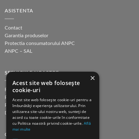
produsului.
ASISTENTA
Contact
Garantia produselor
Protectia consumatorului ANPC
ANPC – SAL
SERVICIILE NOASTRE
×
Acest site web folosește
cookie-uri
Returnare in 30 de zile
Plata cu cardul Guerrilla
Acest site web folosește cookie-uri pentru a
Plata in rate fara dobanda
îmbunătăți experiența utilizatorului. Prin
utilizarea site-ului nostru web, sunteți de
Distributie sau profesionisti
acord cu toate cookie-urile în conformitate
cu Politica noastră privind cookie-urile.
Află
mai multe
CINE SUNTEM?