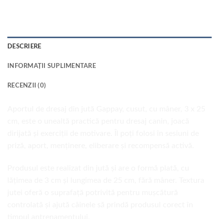
DESCRIERE
INFORMAȚII SUPLIMENTARE
RECENZII (0)
Aportul de dresaj din jută Gappay, cusut, cu mâner, 3 x 25
cm, este o unealtă practică pentru dresaj canin, joacă
dirijată și exerciții de motivare. Îl poți folosi în sesiuni de
priză, aport, menținere, eliberare și recompensă activă.
Produsul este realizat din jută și are o formă plată, cu
lățimea de 3 cm și lungimea de 25 cm, fără mâner. Textura
jutei oferă o suprafață potrivită pentru mușcătură
controlată și ajută câinele să prindă produsul corect în
timpul antrenamentului.