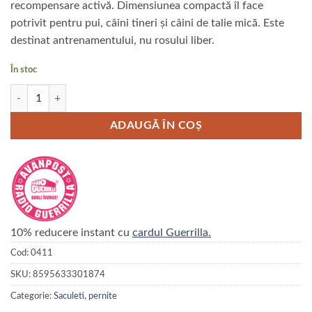
recompensare activă. Dimensiunea compactă îl face
potrivit pentru pui, câini tineri și câini de talie mică. Este
destinat antrenamentului, nu rosului liber.
În stoc
Cantitate Saculet Gappay din iuta cu un maner, 3x25 cm
ADAUGĂ ÎN COȘ
10% reducere instant cu
cardul Guerrilla.
Cod:
0411
SKU:
8595633301874
Categorie:
Saculeti, pernite