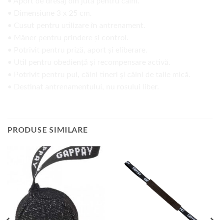
• Aport de dresaj din jută pentru câini.
• Dimensiune 3 x 25 cm.
• Cusut pentru utilizare în antrenament.
• Mâner pentru prindere și control.
• Potrivit pentru priză, aport și eliberare.
• Util pentru obediență și recompensare activă.
• Potrivit pentru pui, câini tineri și câini de talie mică.
• Destinat antrenamentului, nu rosului liber.
PRODUSE SIMILARE