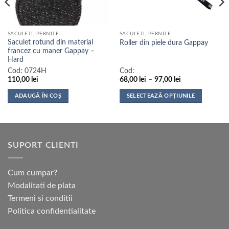
SACULETI, PERNITE
SACULETI, PERNITE
Saculet rotund din material
Roller din piele dura Gappay
francez cu maner Gappay –
Hard
Cod:
0724H
Cod:
Interval
110,00
lei
68,00
lei
–
97,00
lei
de
prețuri:
ADAUGĂ ÎN COȘ
SELECTEAZĂ OPȚIUNILE
68,00 lei
până
Acest
la
produs
97,00 lei
are
mai
SUPORT CLIENTI
multe
variații.
Opțiunile
Cum cumpar?
pot
Modalitati de plata
fi
Termeni si conditii
alese
Politica confidentialitate
în
pagina