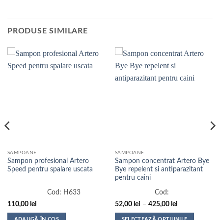
PRODUSE SIMILARE
SAMPOANE
SAMPOANE
Sampon profesional Artero
Sampon concentrat Artero Bye
Speed pentru spalare uscata
Bye repelent si antiparazitant
pentru caini
Cod:
H633
Cod:
Interval
110,00
lei
52,00
lei
–
425,00
lei
de
prețuri:
ADAUGĂ ÎN COȘ
SELECTEAZĂ OPȚIUNILE