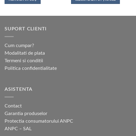
52,00 lei
până
Acest
la
produs
425,00 lei
are
mai
SUPORT CLIENTI
multe
variații.
Opțiunile
Cum cumpar?
pot
Modalitati de plata
fi
Termeni si conditii
alese
Politica confidentialitate
în
pagina
produsului.
ASISTENTA
Contact
Garantia produselor
Protectia consumatorului ANPC
ANPC – SAL