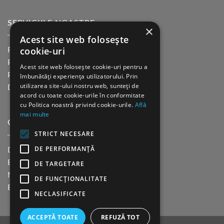
SERVICIILE NOASTRE
×
Acest site web folosește
cookie-uri
Returnare in 30 de zile
Plata cu cardul Guerrilla
Acest site web folosește cookie-uri pentru a
Plata in rate fara dobanda
îmbunătăți experiența utilizatorului. Prin
utilizarea site-ului nostru web, sunteți de
Distributie sau profesionisti
acord cu toate cookie-urile în conformitate
cu Politica noastră privind cookie-urile.
Află
mai multe
CINE SUNTEM?
STRICT NECESARE
DE PERFORMANȚĂ
Despre noi
Blog
DE TARGETARE
Newsletter
DE FUNCŢIONALITATE
Evenimente
NECLASIFICATE
ACCEPTĂ TOATE
REFUZĂ TOT