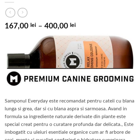
Interval
167,00
lei
–
400,00
lei
de
prețuri:
167,00 lei
până
la
400,00 lei
Samponul Everyday este recomandat pentru cateii cu blana
lunga si grea, dar si cu blana aspra si sarmoasa. Avand in
formula sa ingrediente naturale derivate din plante este
special creat pentru o curatare profunda dar delicata., Este
imbogatit cu uleiuri esentiale organice cum ar fi arbore de