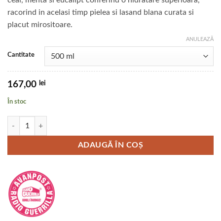
ceai, menta si eucalipt conferind o hidratare superioara,
racorind in acelasi timp pielea si lasand blana curata si
placut mirositoare.
ANULEAZĂ
Cantitate
lei
167,00
În stoc
Cantitate Sampon EVERYDAY Melanie Newman Salon Essentials
ADAUGĂ ÎN COȘ