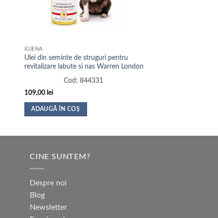
IGIENA
Ulei din seminte de struguri pentru
revitalizare labute si nas Warren London
Cod:
844331
109,00
lei
ADAUGĂ ÎN COȘ
CINE SUNTEM?
Despre noi
Blog
Newsletter