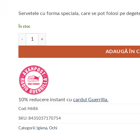
Servetele cu forma speciala, care se pot folosi pe degete 
În stoc
Cantitate Servetele degetar pentru curatarea ochilor
ADAUGĂ ÎN 
10% reducere instant cu
cardul Guerrilla.
Cod:
H686
SKU:
8435037170754
Categorii:
Igiena
,
Ochi