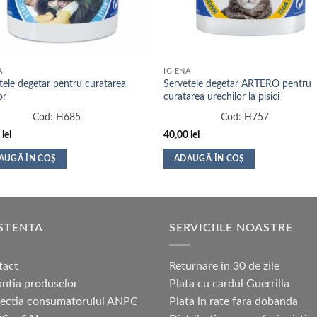
A
IGIENA
tele degetar pentru curatarea
Servetele degetar ARTERO pentru
or
curatarea urechilor la pisici
Cod:
H685
Cod:
H757
0
lei
40,00
lei
AUGĂ ÎN COȘ
ADAUGĂ ÎN COȘ
STENTA
SERVICIILE NOASTRE
tact
Returnare in 30 de zile
ntia produselor
Plata cu cardul Guerrilla
tectia consumatorului ANPC
Plata in rate fara dobanda