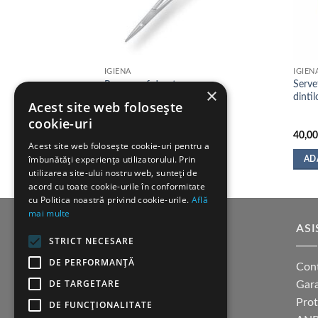
IGIENA
IGIEN
Serve
O X-MINT
Pensa varf drept
×
dintil
Acest site web folosește
H721
Cod:
Y330
cookie-uri
75,00
lei
40,0
Acest site web folosește cookie-uri pentru a
îmbunătăți experiența utilizatorului. Prin
ADAUGĂ ÎN COȘ
AD
utilizarea site-ului nostru web, sunteți de
acord cu toate cookie-urile în conformitate
cu Politica noastră privind cookie-urile.
Află
mai multe
SUPORT CLIENTI
ASI
STRICT NECESARE
DE PERFORMANȚĂ
Cum cumpar?
Con
DE TARGETARE
Modalitati de plata
Gara
Termeni si conditii
Pro
DE FUNCŢIONALITATE