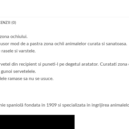
ENZII (0)
 zona ochiului.
i usor mod de a pastra zona ochii animalelor curata si sanatoasa.
 rasele si varstele.
rvetel din recipient si
puneti-
l pe degetul aratator. Curatati zona
 gunoi servetelele.
elele ramase sa nu se usuce.
spaniolă fondata in 1909 si specializata in ingrijirea animalel