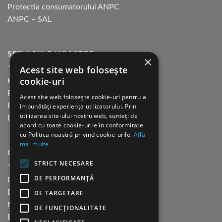
Protectia consumatorului ANPC
ANPC – SAL
SERVICIILE NOASTRE
×
Acest site web folosește
cookie-uri
Returnare in 30 de zile
Plata cu cardul Guerrilla
Acest site web folosește cookie-uri pentru a
Plata in rate fara dobanda
îmbunătăți experiența utilizatorului. Prin
utilizarea site-ului nostru web, sunteți de
Distributie sau profesionisti
acord cu toate cookie-urile în conformitate
cu Politica noastră privind cookie-urile.
Află
mai multe
CINE SUNTEM?
STRICT NECESARE
DE PERFORMANȚĂ
Despre noi
Blog
DE TARGETARE
Newsletter
DE FUNCŢIONALITATE
Evenimente