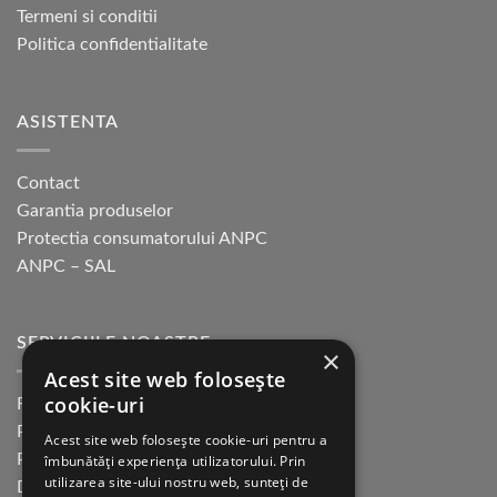
Termeni si conditii
Politica confidentialitate
ASISTENTA
Contact
Garantia produselor
Protectia consumatorului ANPC
ANPC – SAL
SERVICIILE NOASTRE
×
Acest site web folosește
cookie-uri
Returnare in 30 de zile
Plata cu cardul Guerrilla
Acest site web folosește cookie-uri pentru a
Plata in rate fara dobanda
îmbunătăți experiența utilizatorului. Prin
utilizarea site-ului nostru web, sunteți de
Distributie sau profesionisti