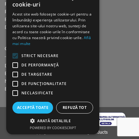
cookie-uri
Returnare in 30 de zile
Plata cu cardul Guerrilla
Acest site web folosește cookie-uri pentru a
Plata in rate fara dobanda
îmbunătăți experiența utilizatorului. Prin
utilizarea site-ului nostru web, sunteți de
Distributie sau profesionisti
acord cu toate cookie-urile în conformitate
cu Politica noastră privind cookie-urile.
Află
mai multe
CINE SUNTEM?
STRICT NECESARE
DE PERFORMANȚĂ
Despre noi
Blog
DE TARGETARE
Newsletter
DE FUNCŢIONALITATE
Evenimente
NECLASIFICATE
ACCEPTĂ TOATE
REFUZĂ TOT
ARATĂ DETALIILE
POWERED BY COOKIESCRIPT
Copyright 2026 ©
K9 Training Products