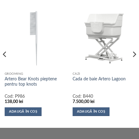
GROOMING
CAZI
Artero Bear Knots pieptene
Cada de baie Artero Lagoon
pentru top knots
Cod:
P986
Cod:
B440
138,00
lei
7.500,00
lei
ADAUGĂ ÎN COȘ
ADAUGĂ ÎN COȘ