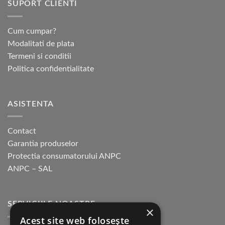
SUPORT CLIENTI
Cum cumpar?
Modalitati de plata
Termeni si conditii
Politica confidentialitate
ASISTENTA
Contact
Garantia produselor
Protectia consumatorului ANPC
ANPC – SAL
SERVICIILE NOASTRE
×
Acest site web folosește