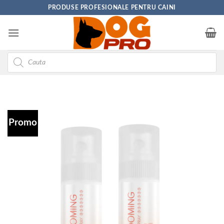
Skip
PRODUSE PROFESIONALE PENTRU CAINI
to
content
Products
search
Promo