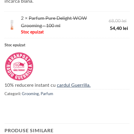
încărca blana.
2 ×
Parfum Pure Delight WOW
Pr
68,00
lei
Grooming - 100 ml
ini
Pr
54,40
lei
Stoc epuizat
a
cu
fos
est
Stoc epuizat
68,
54,
10% reducere instant cu
cardul Guerrilla.
Categorii:
Grooming
,
Parfum
PRODUSE SIMILARE