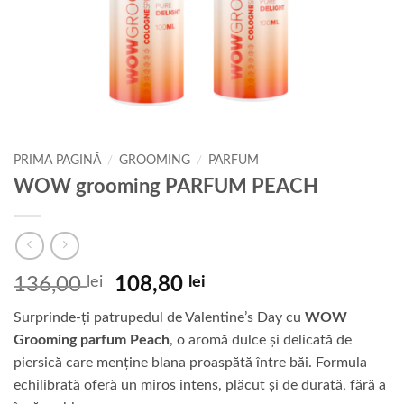
PRIMA PAGINĂ
/
GROOMING
/
PARFUM
WOW grooming PARFUM PEACH
Prețul
Prețul
136,00
lei
108,80
lei
inițial
curent
Surprinde-ți patrupedul de Valentine’s Day cu
WOW
a
este:
Grooming parfum Peach
, o aromă dulce și delicată de
fost:
108,80 lei.
piersică care menține blana proaspătă între băi. Formula
136,00 lei.
echilibrată oferă un miros intens, plăcut și de durată, fără a