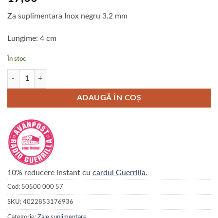
Za suplimentara Inox negru 3.2 mm
Lungime: 4 cm
În stoc
Cantitate Za suplimentara otel inoxidabil negru 3.2 mm
ADAUGĂ ÎN COȘ
10% reducere instant cu
cardul Guerrilla.
Cod:
50500 000 57
SKU:
4022853176936
Categorie:
Zale suplimentare