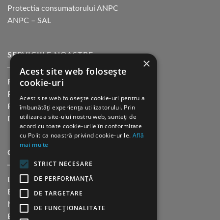
Protectia consumatorului ANPC
ANPC – SAL
SERVICIILE NOASTRE
×
Acest site web folosește
cookie-uri
Returnare in 30 de zile
Plata cu cardul Guerrilla
Acest site web folosește cookie-uri pentru a
Plata in rate fara dobanda
îmbunătăți experiența utilizatorului. Prin
utilizarea site-ului nostru web, sunteți de
Distributie sau profesionisti
acord cu toate cookie-urile în conformitate
cu Politica noastră privind cookie-urile.
Află
mai multe
CINE SUNTEM?
STRICT NECESARE
DE PERFORMANȚĂ
Despre noi
Blog
DE TARGETARE
Newsletter
DE FUNCŢIONALITATE
Evenimente