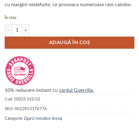
cu margini neslefuite, ce provoaca numeroase rani cainilor.
În stoc
Cantitate Zgarda otel cromat micro pentru dresaj Hermann Sprenger -
ADAUGĂ ÎN COȘ
10% reducere instant cu
cardul Guerrilla.
Cod:
50035 010 02
SKU:
4022853176776
Categorie:
Zgarzi metalice dresaj