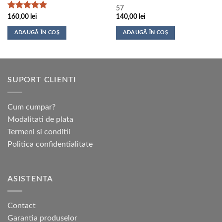
57
Evaluat la
160,00
lei
140,00
lei
5
din 5
ADAUGĂ ÎN COȘ
ADAUGĂ ÎN COȘ
SUPORT CLIENTI
Cum cumpar?
Modalitati de plata
Termeni si conditii
Politica confidentialitate
ASISTENTA
Contact
Garantia produselor