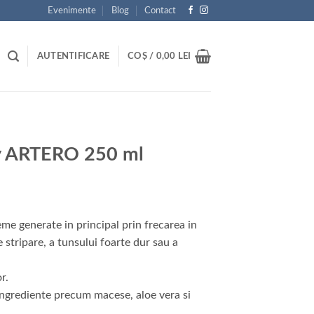
Evenimente
Blog
Contact
AUTENTIFICARE
COȘ /
0,00
LEI
ay ARTERO 250 ml
eme generate in principal prin frecarea in
e stripare, a tunsului foarte dur sau a
r.
 ingrediente precum
macese
, aloe vera si