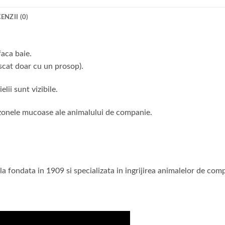
ENZII (0)
faca baie.
scat doar cu un prosop).
lii sunt vizibile.
i zonele mucoase ale animalului de companie.
ondata in 1909 si specializata in ingrijirea animalelor de com