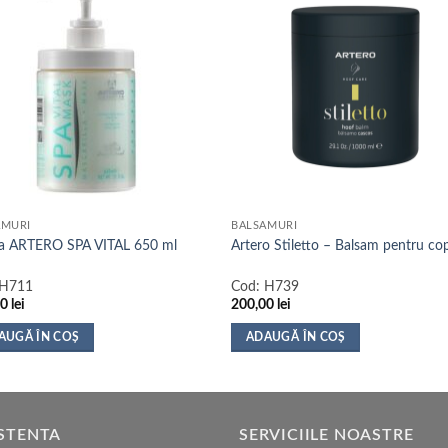
AMURI
BALSAMURI
a ARTERO SPA VITAL 650 ml
Artero Stiletto – Balsam pentru cop
H711
Cod:
H739
00
lei
200,00
lei
AUGĂ ÎN COȘ
ADAUGĂ ÎN COȘ
STENTA
SERVICIILE NOASTRE