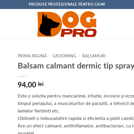
PRODUSE PROFESIONALE PENTRU CAINI
PRIMA PAGINĂ
/
GROOMING
/
BALSAMURI
Balsam calmant dermic tip spr
94,00
lei
Este o solutia pentru mancarime, iritatie, inrosire și ecz
timpul periajului, a muscaturilor de paraziti, a tehnicii d
lamelor fierbinti etc.
Obtineti o imbunatatire rapida si eficienta a pielii cainilo
Are un efect calmant, antiinflamator, antibacterian, cu
musetel.