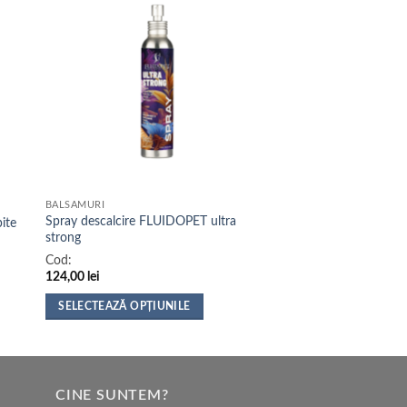
BALSAMURI
Spray descalcire FLUIDOPET ultra
ite
strong
Cod:
124,00
lei
SELECTEAZĂ OPȚIUNILE
Acest
produs
are
mai
CINE SUNTEM?