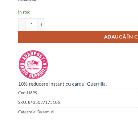
În stoc
Cantitate Balsam calmant dermic tip spray ARTERO 250 ml
ADAUGĂ ÎN 
10% reducere instant cu
cardul Guerrilla.
Cod:
H699
SKU:
8435037173106
Categorie:
Balsamuri