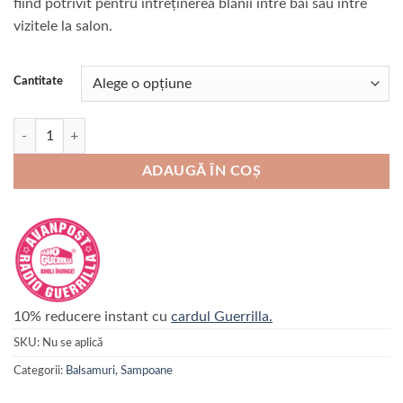
fiind potrivit pentru întreținerea blănii între băi sau între
vizitele la salon.
Cantitate
Cantitate Spray tratament FLUIDOPET one day
ADAUGĂ ÎN COȘ
10% reducere instant cu
cardul Guerrilla.
SKU:
Nu se aplică
Categorii:
Balsamuri
,
Sampoane