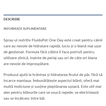
DESCRIERE
INFORMAȚII SUPLIMENTARE
Spray-ul nutritiv FluidoPet One Day este creat pentru câinii
care au nevoie de hidratare rapidă, luciu și o blană mai ușor
de gestionat. Formula fără clătire îl face potrivit pentru
utilizare zilnică, înainte de periaj sau ori de câte ori blana
are nevoie de împrospătare.
Produsul ajută la hrănirea și hidratarea firului de păr, fără să
încarce mantaua. Îmbunătățește aspectul blănii, oferă mai
multă moliciune și susține pieptănarea ușoară. Este util mai
ales pentru blănurile care se usucă repede, se electrizează
sau se încâlcesc între băi.