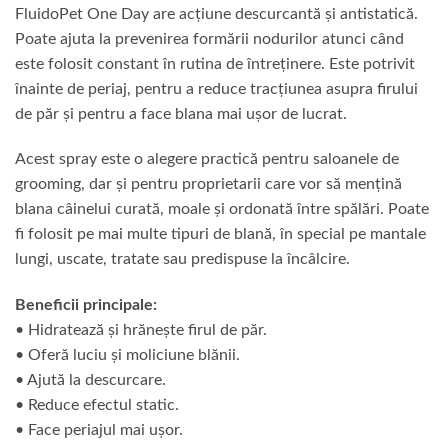
FluidoPet One Day are acțiune descurcantă și antistatică.
Poate ajuta la prevenirea formării nodurilor atunci când
este folosit constant în rutina de întreținere. Este potrivit
înainte de periaj, pentru a reduce tracțiunea asupra firului
de păr și pentru a face blana mai ușor de lucrat.
Acest spray este o alegere practică pentru saloanele de
grooming, dar și pentru proprietarii care vor să mențină
blana câinelui curată, moale și ordonată între spălări. Poate
fi folosit pe mai multe tipuri de blană, în special pe mantale
lungi, uscate, tratate sau predispuse la încâlcire.
Beneficii principale:
• Hidratează și hrănește firul de păr.
• Oferă luciu și moliciune blănii.
• Ajută la descurcare.
• Reduce efectul static.
• Face periajul mai ușor.