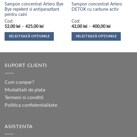
Sampon concentrat Artero Bye
Sampon concentrat Artero
Bye repelent si antiparazitant
DETOX cu carbune activ
pentru caini
Cod:
Cod:
Interval
Interval
52,00
lei
–
425,00
lei
42,00
lei
–
400,00
lei
de
de
prețuri:
prețuri:
SELECTEAZĂ OPȚIUNILE
SELECTEAZĂ OPȚIUNILE
52,00 lei
42,00 lei
până
până
Acest
Acest
la
la
produs
produs
425,00 lei
400,00 lei
are
are
mai
mai
SUPORT CLIENTI
multe
multe
variații.
variații.
Opțiunile
Opțiunile
Cum cumpar?
pot
pot
Modalitati de plata
fi
fi
Termeni si conditii
alese
alese
Politica confidentialitate
în
în
pagina
pagina
produsului.
produsului.
ASISTENTA