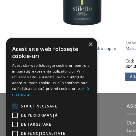
×
BALSAMURI
BALS
Acest site web folosește
 Double K – The
Artero Stiletto – Balsam pentru copite
Masc
cookie-uri
Cod:
H739
Cod:
Acest site web folosește cookie-uri pentru a
200,00
lei
304,
îmbunătăți experiența utilizatorului. Prin
utilizarea site-ului nostru web, sunteți de
IUNILE
ADAUGĂ ÎN COȘ
AD
acord cu toate cookie-urile în conformitate
cu Politica noastră privind cookie-urile.
Află
mai multe
STRICT NECESARE
SUPORT CLIENTI
ASI
DE PERFORMANȚĂ
Cum cumpar?
Con
DE TARGETARE
Modalitati de plata
Gara
DE FUNCŢIONALITATE