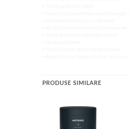
• Se folosește fără clătire.
• Poate fi aplicat pe blană uscată sau ușor
• Face periajul mai ușor și mai rapid.
• Ajută la reducerea stresului în timpul des
• Oferă elasticitate, hidratare și luciu.
• Nu încarcă blana.
• Potrivit pentru grooming profesional.
• Poate fi folosit înainte de tuns sau ca pro
PRODUSE SIMILARE