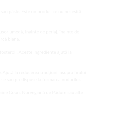
e sau pâsle. Este un produs ce nu necesită
ușor umedă, înainte de periaj, înainte de
arcă blana.
itosteroli. Aceste ingrediente ajută la
 Ajută la reducerea tracțiunii asupra firului
 dese sau predispuse la formarea nodurilor.
 Maine Coon, Norvegiană de Pădure sau alte