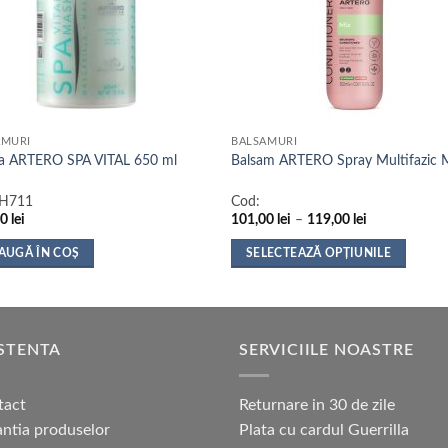
AMURI
BALSAMURI
a ARTERO SPA VITAL 650 ml
Balsam ARTERO Spray Multifazic 
H711
Cod:
Interval
00
lei
101,00
lei
–
119,00
lei
de
prețuri:
AUGĂ ÎN COȘ
SELECTEAZĂ OPȚIUNILE
101,00 lei
până
Acest
la
produs
119,00 lei
are
mai
STENTA
SERVICIILE NOASTRE
multe
variații.
tact
Returnare in 30 de zile
Opțiunile
ntia produselor
Plata cu cardul Guerrilla
pot