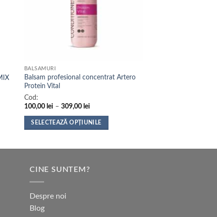
BALSAMURI
Balsam profesional concentrat Artero
MIX
Protein Vital
Cod:
Interval
100,00
lei
–
309,00
lei
de
prețuri:
SELECTEAZĂ OPȚIUNILE
100,00 lei
până
Acest
la
produs
309,00 lei
are
mai
CINE SUNTEM?
multe
variații.
Despre noi
Opțiunile
Blog
pot