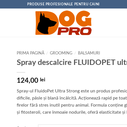
PRODUSE PROFESIONALE PENTRU CAINI
PRIMA PAGINĂ
/
GROOMING
/
BALSAMURI
Spray descalcire FLUIDOPET ult
124,00
lei
Spray-ul FluidoPet Ultra Strong este un produs profesion
dificile, pâsle și blană încâlcită. Acționează rapid pe toa
firelor fără stres inutil pentru animal. Formula conține gl
și fitosteroli, care înmoaie nodurile, oferă elasticitate ș