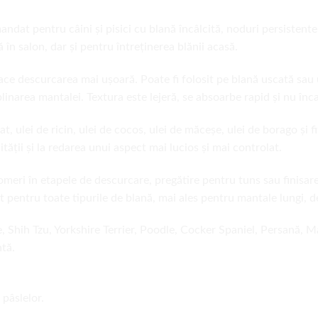
ndat pentru câini și pisici cu blană încâlcită, noduri persistent
ă în salon, dar și pentru întreținerea blănii acasă.
ace descurcarea mai ușoară. Poate fi folosit pe blană uscată sau 
linarea mantalei. Textura este lejeră, se absoarbe rapid și nu înc
t, ulei de ricin, ulei de cocos, ulei de măceșe, ulei de borago și f
cității și la redarea unui aspect mai lucios și mai controlat.
meri în etapele de descurcare, pregătire pentru tuns sau finisare.
ivit pentru toate tipurile de blană, mai ales pentru mantale lungi,
e, Shih Tzu, Yorkshire Terrier, Poodle, Cocker Spaniel, Persană,
tă.
 pâslelor.