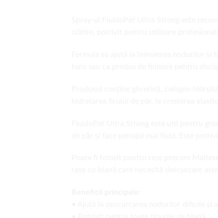
Spray-ul FluidoPet Ultra Strong este recoma
clătire, potrivit pentru utilizare profesional
Formula sa ajută la înmuierea nodurilor și f
tuns sau ca produs de finisare pentru discip
Produsul conține glicerină, colagen hidroliza
hidratarea firului de păr, la creșterea elasti
FluidoPet Ultra Strong este util pentru groo
de păr și face periajul mai fluid. Este potr
Poate fi folosit pentru rase precum Maltes
rase cu blană care necesită descurcare aten
Beneficii principale:
• Ajută la descurcarea nodurilor dificile și a
• Potrivit pentru toate tipurile de blană.