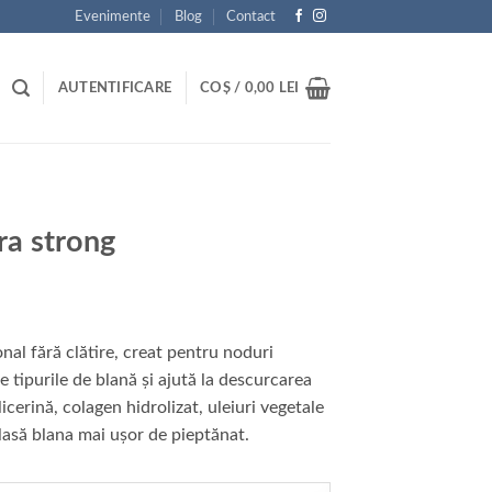
Evenimente
Blog
Contact
AUTENTIFICARE
COȘ /
0,00
LEI
ra strong
al fără clătire, creat pentru noduri
te tipurile de blană și ajută la descurcarea
icerină, colagen hidrolizat, uleiuri vegetale
i lasă blana mai ușor de pieptănat.