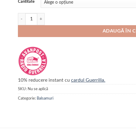
Cantitate
Cantitate Spray descalcire FLUIDOPET ultra strong
ADAUGĂ ÎN 
10% reducere instant cu
cardul Guerrilla.
SKU:
Nu se aplică
Categorie:
Balsamuri