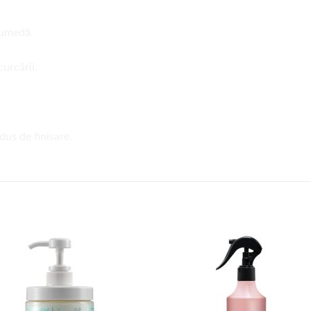
 umedă.
curcării.
dus de finisare.