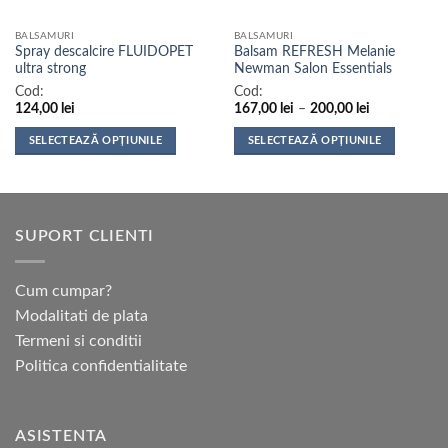
BALSAMURI
BALSAMURI
Spray descalcire FLUIDOPET
Balsam REFRESH Melanie
ultra strong
Newman Salon Essentials
Cod:
Cod:
Interval
124,00
lei
167,00
lei
–
200,00
lei
de
prețuri:
SELECTEAZĂ OPȚIUNILE
SELECTEAZĂ OPȚIUNILE
167,00 lei
până
Acest
Acest
la
produs
produs
200,00 lei
are
are
mai
mai
SUPORT CLIENTI
multe
multe
variații.
variații.
Opțiunile
Opțiunile
Cum cumpar?
pot
pot
Modalitati de plata
fi
fi
Termeni si conditii
alese
alese
Politica confidentialitate
în
în
pagina
pagina
produsului.
produsului.
ASISTENTA