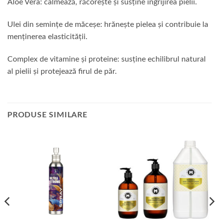
Aloe Vera: calmează, răcorește și susține îngrijirea pielii.
Ulei din semințe de măceșe: hrănește pielea și contribuie la
menținerea elasticității.
Complex de vitamine și proteine: susține echilibrul natural
al pielii și protejează firul de păr.
PRODUSE SIMILARE