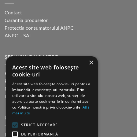
Contact
Garantia produselor
Protectia consumatorului ANPC
ANPC – SAL
SERVICIILE NOASTRE
×
Acest site web folosește
cookie-uri
Returnare in 30 de zile
Plata cu cardul Guerrilla
Acest site web folosește cookie-uri pentru a
Plata in rate fara dobanda
îmbunătăți experiența utilizatorului. Prin
utilizarea site-ului nostru web, sunteți de
Distributie sau profesionisti
acord cu toate cookie-urile în conformitate
cu Politica noastră privind cookie-urile.
Află
mai multe
CINE SUNTEM?
STRICT NECESARE
DE PERFORMANȚĂ
Despre noi