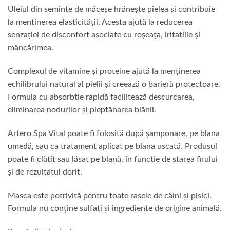
Uleiul din semințe de măceșe hrănește pielea și contribuie
la menținerea elasticității. Acesta ajută la reducerea
senzației de disconfort asociate cu roșeața, iritațiile și
mâncărimea.
Complexul de vitamine și proteine ajută la menținerea
echilibrului natural al pielii și creează o barieră protectoare.
Formula cu absorbție rapidă facilitează descurcarea,
eliminarea nodurilor și pieptănarea blănii.
Artero Spa Vital poate fi folosită după șamponare, pe blana
umedă, sau ca tratament aplicat pe blana uscată. Produsul
poate fi clătit sau lăsat pe blană, în funcție de starea firului
și de rezultatul dorit.
Masca este potrivită pentru toate rasele de câini și pisici.
Formula nu conține sulfați și ingrediente de origine animală.