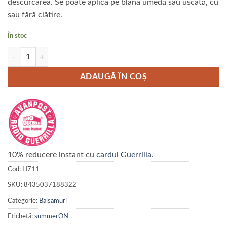
descurcarea. Se poate aplica pe blana umedă sau uscată, cu
sau fără clătire.
În stoc
Cantitate Masca ARTERO SPA VITAL 650 ml
ADAUGĂ ÎN COȘ
10% reducere instant cu
cardul Guerrilla.
Cod:
H711
SKU:
8435037188322
Categorie:
Balsamuri
Etichetă:
summerON