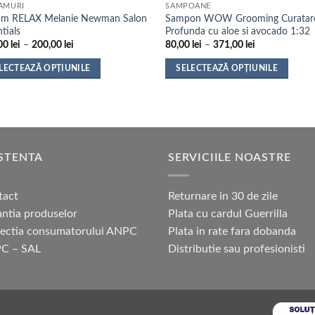
AMURI
SAMPOANE
am RELAX Melanie Newman Salon
Sampon WOW Grooming Curatar
tials
Profunda cu aloe si avocado 1:32
Interval
Interval
00
lei
–
200,00
lei
80,00
lei
–
371,00
lei
de
de
prețuri:
prețuri:
LECTEAZĂ OPȚIUNILE
SELECTEAZĂ OPȚIUNILE
167,00 lei
80,00 lei
până
până
t
Acest
la
la
us
produs
200,00 lei
371,00 lei
are
mai
e
multe
STENTA
SERVICIILE NOASTRE
ii.
variații.
nile
Opțiunile
tact
Returnare in 30 de zile
pot
ntia produselor
Plata cu cardul Guerrilla
fi
tectia consumatorului ANPC
Plata in rate fara dobanda
alese
în
C – SAL
Distributie sau profesionisti
na
pagina
sului.
produsului.