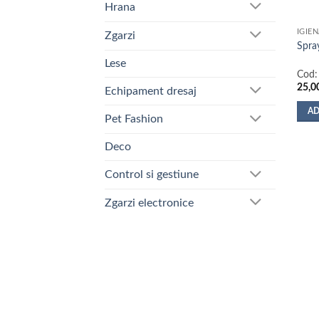
Hrana
IGIE
Zgarzi
Spra
Lese
Cod
25,0
Echipament dresaj
AD
Pet Fashion
Deco
Control si gestiune
Zgarzi electronice