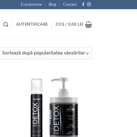
Evenimente
Blog
Contact
AUTENTIFICARE
COȘ /
0,00
LEI
tat
ă
ularitate