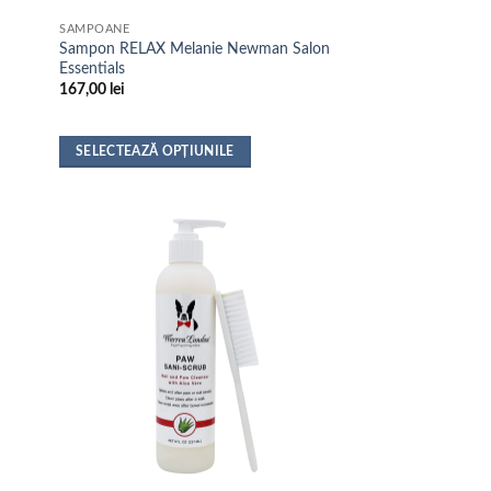
produsului.
SAMPOANE
i
Sampon RELAX Melanie Newman Salon
Essentials
167,00
lei
SELECTEAZĂ OPȚIUNILE
Acest
produs
are
mai
multe
variații.
Opțiunile
pot
fi
alese
în
pagina
produsului.