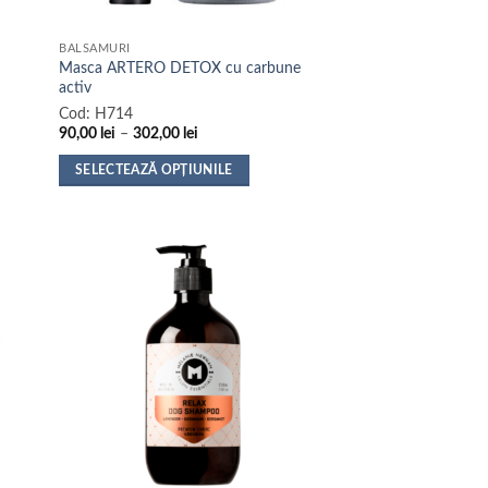
BALSAMURI
Masca ARTERO DETOX cu carbune
activ
Cod:
H714
Interval
90,00
lei
–
302,00
lei
de
prețuri:
SELECTEAZĂ OPȚIUNILE
90,00 lei
până
Acest
la
produs
302,00 lei
are
mai
multe
variații.
Opțiunile
pot
fi
alese
în
pagina