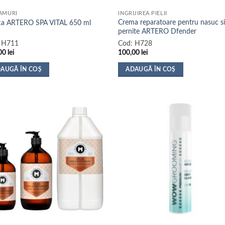
produsului.
AMURI
INGRIJIREA PIELII
Crema reparatoare pentru nasuc s
a ARTERO SPA VITAL 650 ml
pernite ARTERO Dfender
:
H711
Cod:
H728
00
lei
100,00
lei
AUGĂ ÎN COȘ
ADAUGĂ ÎN COȘ