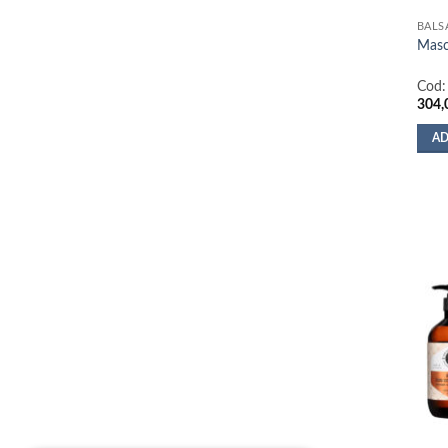
BALS
Masc
Cod
304,
AD