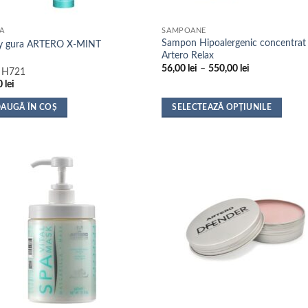
NA
SAMPOANE
Sampon Hipoalergenic concentrat
y gura ARTERO X-MINT
Artero Relax
Interval
56,00
lei
–
550,00
lei
:
H721
de
0
lei
prețuri:
56,00 lei
până
AUGĂ ÎN COȘ
SELECTEAZĂ OPȚIUNILE
la
Acest
550,00 lei
produs
are
mai
multe
variații.
Opțiunile
pot
fi
alese
în
pagina