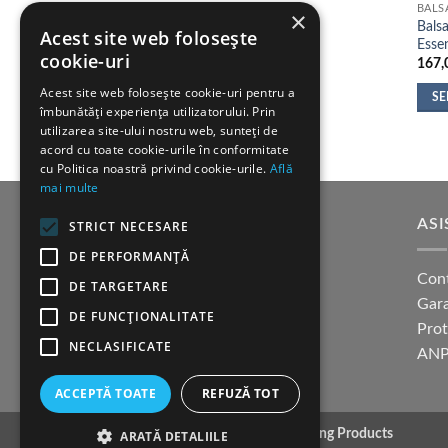
BALS
×
Bals
Acest site web folosește
Essen
cookie-uri
167,
Acest site web folosește cookie-uri pentru a
SE
îmbunătăți experiența utilizatorului. Prin
Aces
utilizarea site-ului nostru web, sunteți de
prod
acord cu toate cookie-urile în conformitate
cu Politica noastră privind cookie-urile.
Află
are
mai multe
mai
mult
SUPORT CLIENTI
ASI
STRICT NECESARE
variaț
DE PERFORMANȚĂ
Opțiu
Cum cumpar?
Con
pot
DE TARGETARE
Modalitati de plata
Gara
fi
DE FUNCŢIONALITATE
Termeni si conditii
Pro
alese
NECLASIFICATE
în
Politica confidentialitate
ANP
pagi
ACCEPTĂ TOATE
REFUZĂ TOT
produ
Copyright 2026 ©
K9 Training Products
ARATĂ DETALIILE