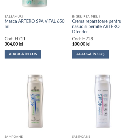
în
în
pagina
pagina
BALSAMURI
INGRIJIREA PIELII
produsului.
produsului.
Masca ARTERO SPA VITAL 650
Crema reparatoare pentru
ml
nasuc si pernite ARTERO
Dfender
Cod:
H711
Cod:
H728
304,00
lei
100,00
lei
ADAUGĂ ÎN COȘ
ADAUGĂ ÎN COȘ
SAMPOANE
SAMPOANE