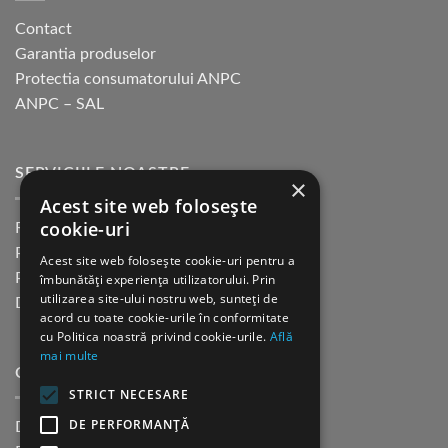
Contact
Garantia produselor
Protectia consumatorului ANPC
ANPC – SAL
SERVICIILE NOASTRE
×
Acest site web folosește
cookie-uri
Returnare in 30 de zile
Plata cu cardul Guerrilla
Acest site web folosește cookie-uri pentru a
Plata in rate fara dobanda
îmbunătăți experiența utilizatorului. Prin
utilizarea site-ului nostru web, sunteți de
Distributie sau profesionisti
acord cu toate cookie-urile în conformitate
cu Politica noastră privind cookie-urile.
Află
mai multe
CINE SUNTEM?
STRICT NECESARE
DE PERFORMANȚĂ
Despre noi