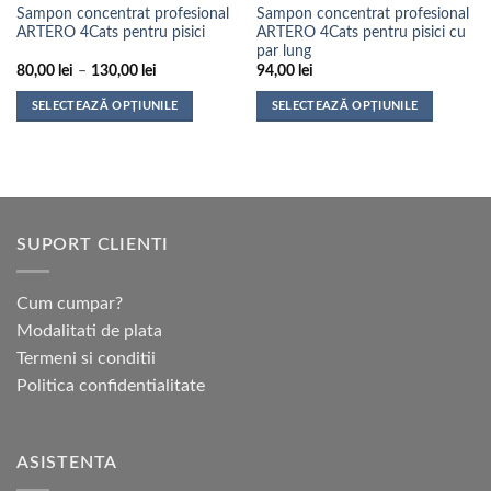
Sampon concentrat profesional
Sampon concentrat profesional
ARTERO 4Cats pentru pisici
ARTERO 4Cats pentru pisici cu
par lung
Interval
80,00
lei
–
130,00
lei
94,00
lei
de
prețuri:
SELECTEAZĂ OPȚIUNILE
SELECTEAZĂ OPȚIUNILE
80,00 lei
până
Acest
Acest
la
produs
produs
130,00 lei
are
are
mai
mai
multe
multe
SUPORT CLIENTI
variații.
variații.
Opțiunile
Opțiunile
pot
pot
Cum cumpar?
fi
fi
Modalitati de plata
alese
alese
Termeni si conditii
în
în
pagina
pagina
Politica confidentialitate
produsului.
produsului.
ASISTENTA