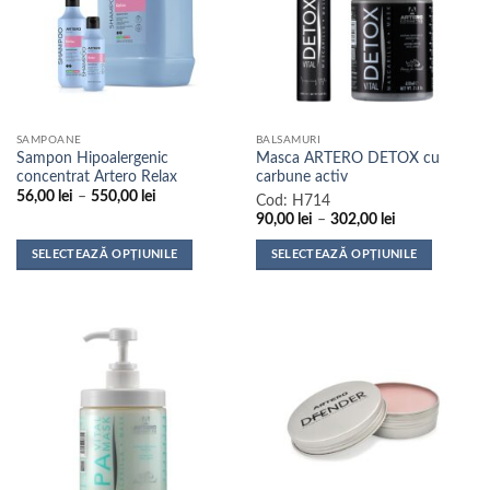
SAMPOANE
BALSAMURI
Sampon Hipoalergenic
Masca ARTERO DETOX cu
concentrat Artero Relax
carbune activ
Interval
56,00
lei
–
550,00
lei
Cod:
H714
de
Interval
90,00
lei
–
302,00
lei
prețuri:
de
56,00 lei
prețuri:
până
SELECTEAZĂ OPȚIUNILE
SELECTEAZĂ OPȚIUNILE
90,00 lei
la
până
Acest
Acest
550,00 lei
la
produs
produs
302,00 lei
are
are
mai
mai
multe
multe
variații.
variații.
Opțiunile
Opțiunile
pot
pot
fi
fi
alese
alese