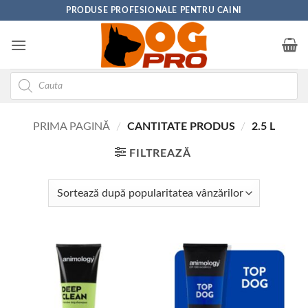
Skip
PRODUSE PROFESIONALE PENTRU CAINI
to
content
Products
search
PRIMA PAGINĂ
/
CANTITATE PRODUS
/
2.5 L
FILTREAZĂ