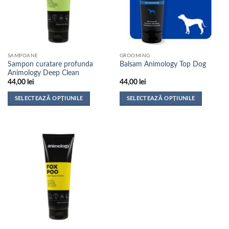
SAMPOANE
GROOMING
Sampon curatare profunda
Balsam Animology Top Dog
Animology Deep Clean
44,00
lei
44,00
lei
SELECTEAZĂ OPȚIUNILE
SELECTEAZĂ OPȚIUNILE
Acest
Acest
produs
produs
are
are
mai
mai
multe
multe
variații.
variații.
Opțiunile
Opțiunile
pot
pot
fi
fi
alese
alese
în
în
pagina
pagina