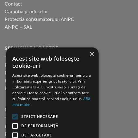
Contact
Garantia produselor
Protectia consumatorului ANPC
ANPC – SAL
SERVICIILE NOASTRE
×
Acest site web folosește
cookie-uri
Returnare in 30 de zile
Plata cu cardul Guerrilla
Acest site web folosește cookie-uri pentru a
Plata in rate fara dobanda
îmbunătăți experiența utilizatorului. Prin
utilizarea site-ului nostru web, sunteți de
Distributie sau profesionisti
acord cu toate cookie-urile în conformitate
cu Politica noastră privind cookie-urile.
Află
mai multe
CINE SUNTEM?
STRICT NECESARE
DE PERFORMANȚĂ
Despre noi
Blog
DE TARGETARE