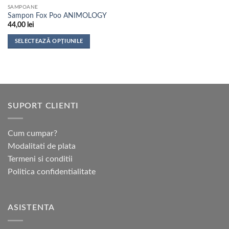
SAMPOANE
produsului.
produsului.
Sampon Fox Poo ANIMOLOGY
44,00
lei
SELECTEAZĂ OPȚIUNILE
Acest
produs
are
mai
multe
SUPORT CLIENTI
variații.
Opțiunile
pot
Cum cumpar?
fi
Modalitati de plata
alese
Termeni si conditii
în
pagina
Politica confidentialitate
produsului.
ASISTENTA