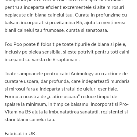
pentru a indeparta eficient excrementele si alte mirosuri
neplacute din blana cainelui tau. Curata in profunzime cu
balsam incorporat si provitamina B5, ajuta la mentinerea
blanii cainelui tau frumoase, curata si sanatoasa.
Fox Poo poate fi folosit pe toate tipurile de blana si piele,
inclusiv pe pielea sensibila, si este potrivit pentru toti cainii
incepand cu varsta de 6 saptamani.
Toate sampoanele pentru caini Animology au o actiune de
curatare usoara, dar profunda, care indepartează murdaria
si mirosul fara a indeparta stratul de uleiuri esentiale.
Formula noastra de „clatire usoara” reduce timpul de
spalare la minimum, in timp ce balsamul incorporat si Pro-
Vitamina B5 ajuta la imbunatatirea sanatatii, rezistentei si
starii blanii cainelui tau.
Fabricat in UK.