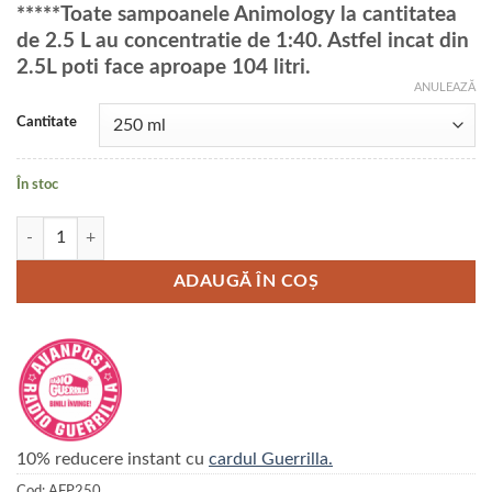
*****Toate sampoanele Animology la cantitatea
de 2.5 L au concentratie de 1:40. Astfel incat din
2.5L poti face aproape 104 litri.
ANULEAZĂ
Cantitate
În stoc
Cantitate Sampon Fox Poo ANIMOLOGY
ADAUGĂ ÎN COȘ
10% reducere instant cu
cardul Guerrilla.
Cod:
AFP250