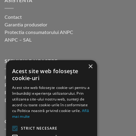
ASISTENTA
Contact
Garantia produselor
Protectia consumatorului ANPC
ANPC – SAL
SERVICIILE NOASTRE
×
Acest site web folosește
cookie-uri
Returnare in 30 de zile
Plata cu cardul Guerrilla
Acest site web folosește cookie-uri pentru a
Plata in rate fara dobanda
îmbunătăți experiența utilizatorului. Prin
utilizarea site-ului nostru web, sunteți de
Distributie sau profesionisti
acord cu toate cookie-urile în conformitate
cu Politica noastră privind cookie-urile.
Află
mai multe
CINE SUNTEM?
STRICT NECESARE