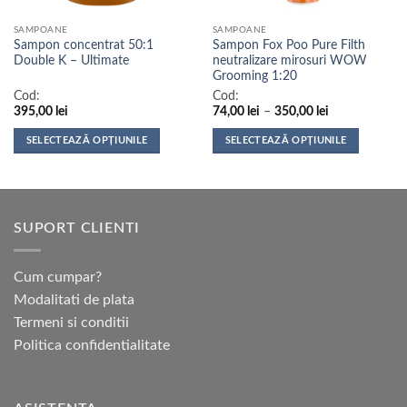
SAMPOANE
SAMPOANE
Sampon concentrat 50:1
Sampon Fox Poo Pure Filth
Double K – Ultimate
neutralizare mirosuri WOW
Grooming 1:20
Cod:
Cod:
Interval
395,00
lei
74,00
lei
–
350,00
lei
de
prețuri:
SELECTEAZĂ OPȚIUNILE
SELECTEAZĂ OPȚIUNILE
74,00 lei
până
Acest
Acest
la
produs
produs
350,00 lei
are
are
mai
mai
SUPORT CLIENTI
multe
multe
variații.
variații.
Opțiunile
Opțiunile
Cum cumpar?
pot
pot
Modalitati de plata
fi
fi
Termeni si conditii
alese
alese
Politica confidentialitate
în
în
pagina
pagina
produsului.
produsului.