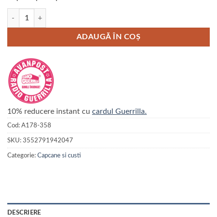
Cantitate Capcana Vulcan
ADAUGĂ ÎN COȘ
10% reducere instant cu
cardul Guerrilla.
Cod:
A178-358
SKU:
3552791942047
Categorie:
Capcane si custi
DESCRIERE