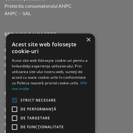
Protectia consumatorului ANPC
ANPC – SAL
SERVICIILE NOASTRE
×
Acest site web folosește
cookie-uri
Returnare in 30 de zile
Plata cu cardul Guerrilla
Acest site web folosește cookie-uri pentru a
Plata in rate fara dobanda
îmbunătăți experiența utilizatorului. Prin
utilizarea site-ului nostru web, sunteți de
Distributie sau profesionisti
acord cu toate cookie-urile în conformitate
cu Politica noastră privind cookie-urile.
Află
mai multe
CINE SUNTEM?
STRICT NECESARE
DE PERFORMANȚĂ
Despre noi
Blog
DE TARGETARE
Newsletter
DE FUNCŢIONALITATE
Evenimente